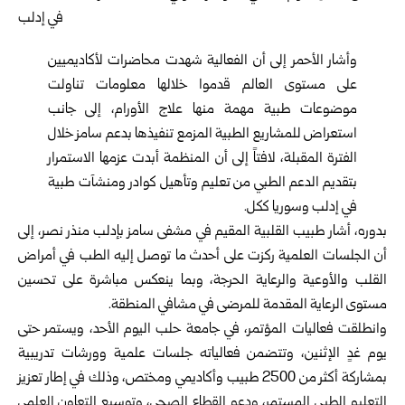
وأشار الأحمر إلى أن الفعالية شهدت محاضرات لأكاديميين
على مستوى العالم قدموا خلالها معلومات تناولت
موضوعات طبية مهمة منها علاج الأورام، إلى جانب
استعراض للمشاريع الطبية المزمع تنفيذها بدعم سامز خلال
الفترة المقبلة، لافتاً إلى أن المنظمة أبدت عزمها الاستمرار
بتقديم الدعم الطبي من تعليم وتأهيل كوادر ومنشآت طبية
في إدلب وسوريا ككل.
بدوره، أشار طبيب القلبية المقيم في مشفى سامز بإدلب منذر نصر، إلى
أن الجلسات العلمية ركزت على أحدث ما توصل إليه الطب في أمراض
القلب والأوعية والرعاية الحرجة، وبما ينعكس مباشرة على تحسين
مستوى الرعاية المقدمة للمرضى في مشافي المنطقة.
وانطلقت فعاليات المؤتمر، في جامعة حلب اليوم الأحد، ويستمر حتى
يوم غدٍ الإثنين، وتتضمن فعالياته جلسات علمية وورشات تدريبية
بمشاركة أكثر من 2500 طبيب ‏وأكاديمي ومختص، وذلك في إطار تعزيز
التعليم الطبي المستمر، ودعم القطاع الصحي، وتوسيع التعاون العلمي