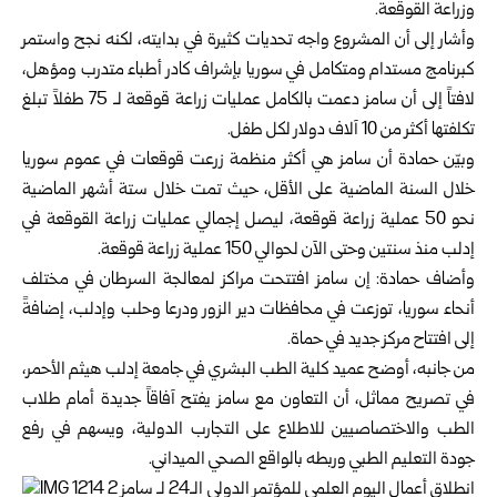
وزراعة القوقعة.
وأشار إلى أن المشروع واجه تحديات كثيرة في بدايته، لكنه نجح واستمر
كبرنامج مستدام ومتكامل في سوريا بإشراف كادر أطباء متدرب ومؤهل،
لافتاً إلى أن سامز دعمت بالكامل عمليات زراعة قوقعة لـ 75 طفلاً تبلغ
تكلفتها أكثر من 10 آلاف دولار لكل طفل.
وبيّن حمادة أن سامز هي أكثر منظمة زرعت قوقعات في عموم سوريا
خلال السنة الماضية على الأقل، حيث تمت خلال ستة أشهر الماضية
نحو 50 عملية زراعة قوقعة، ليصل إجمالي عمليات زراعة القوقعة في
إدلب منذ سنتين وحتى الآن لحوالي 150 عملية زراعة قوقعة.
وأضاف حمادة: إن سامز افتتحت مراكز لمعالجة السرطان في مختلف
أنحاء سوريا، توزعت في محافظات دير الزور ودرعا وحلب وإدلب، إضافةً
إلى افتتاح مركز جديد في حماة.
من جانبه، أوضح عميد كلية الطب البشري في جامعة إدلب هيثم الأحمر،
في تصريح مماثل، أن التعاون مع سامز يفتح آفاقاً جديدة أمام طلاب
الطب والاختصاصيين للاطلاع على التجارب الدولية، ويسهم في رفع
جودة التعليم الطبي وربطه بالواقع الصحي الميداني.