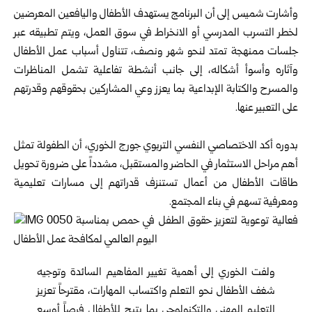
وأشارت شميس إلى أن البرنامج يستهدف الأطفال واليافعين المعرضين
لخطر التسرب المدرسي أو الانخراط في سوق العمل، ويتم تطبيقه عبر
جلسات ممنهجة تمتد لنحو شهر ونصف، تتناول أسباب عمل الأطفال
وآثاره وأسوأ أشكاله، إلى جانب أنشطة تفاعلية تشمل المناظرات
والمسرح والكتابة الإبداعية بما يعزز وعي المشاركين بحقوقهم وقدرتهم
على التعبير عنها.
بدوره أكد الاختصاصي النفسي التربوي جورج الخوري، أن الطفولة تمثل
أهم مراحل الاستثمار في الحاضر والمستقبل، مشدداً على ضرورة تحويل
طاقات الأطفال من أعمال تستنزف قدراتهم إلى مسارات تعليمية
ومعرفية تسهم في بناء المجتمع.
ولفت الخوري إلى أهمية تغيير المفاهيم السائدة وتوجيه
شغف الأطفال نحو التعلم واكتساب المهارات، مقترحاً تعزيز
التعليم المهني والتكنولوجي بما يتيح للأطفال فرصاً أوسع