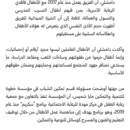
دامشلي، أن الفريق يعمل منذ عام 2017 مع الأطفال فاقدي
الرعاية الأسرية، بمن فيهم أطفال التسرب المدرسي
والتسول والعمالة، لافتة إلى أن الخبرة الميدانية للفريق
أظهرت حجم الأذى النفسي الذي يتعرض له هؤلاء الأطفال
وانعكاساته السلبية على مستقبلهم.
وأكدت دامشلي أن الأطفال العاملين ليسوا مجرد أرقام أو إحصائيات،
وإنما أطفال حرموا من طفولتهم وساحات اللعب ومقاعد الدراسة، ما
يستدعي تضافر جهود المجتمع لمساعدتهم وحمايتهم وضمان حقوقهم
الأساسية.
من جهتها أوضحت مسؤولة قسم تمكين الشباب في مؤسسة خطوة
للتنمية والتمكين مايا شميس، أن المؤسسة تنفذ بالتعاون مع جمعية
رعاية الطفل في مركز مودة للرعاية الاجتماعية برنامج “سكريم” منذ عام
2019، وهو برنامج يهدف إلى مناهضة عمل الأطفال من خلال توظيف
التعليم والفنون والمسرح كوسائل للتوعية والتمكين.