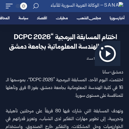
أخبار سوريا
مجلس الشعب
محليات
اقتصاد
سياسة
المحا
‏اختتام المسابقة البرمجية “DCPC 2026
في كلية الهندسة المعلوماتية بجامعة دمشق
2026/06/14 11:16 مساءً
دمشق-سانا
‏اختتمت، اليوم الأحد، المسابقة البرمجية “DCPC 2026”، بموسمها الـ
16 في كلية الهندسة المعلوماتية ب
جامعة دمشق
، بفوز 8 فرق وتأهلها
للمنافسة على مستوى سوريا.
‏وتهدف المسابقة التي شارك فيها 80 فريقاً على مرحلتين تأهيلية
وتجريبية، إلى تطوير مهارات التفكير لدى الشباب، وتعزيز قدراتهم في
الخوارزميات وحل المشكلات، والتفكير خارج الصندوق، واستخدام