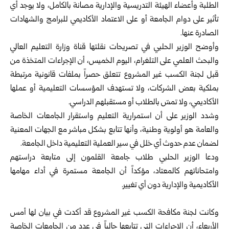
الطلبة وأعضاء الهيئة ‏التدريسية والإدارية مصانة بالكامل، ولا يوجد أي
تأثير على دوام الجامعة أو على الاعتماد ‏الأكاديمي للبرامج والشهادات
الصادرة عنها.‏
وأوضح الوزير الحلبي في تصريحات نقلتها قناة وزارة التعليم العالي
والبحث العلمي على ‏التلغرام، اليوم الخميس، أن الإجراءات المتخذة من
قبل لجنة الكسب غير المشروع تتعلق ‏حصراً بملفات قانونية مرتبطة
بملكية بعض الشركات، ولا تستهدف المؤسسات التعليمية ‏أو عملها
الأكاديمي، ولا تمسّ بالطلاب أو مستقبلهم الدراسي.‏
وشدد الوزير على أن استمرارية التعليم واستقرار الجامعات الخاصة
والعامة هو أولوية ‏وطنية، وأنها تتابع بشكل مباشر مع الجهات المعنية
لضمان عدم حدوث أي خلل في سير ‏العملية التعليمية داخل الجامعة.‏
ودعا الوزير الحلبي طلاب جامعة القلمون إلى متابعة دراستهم
وامتحاناتهم كالمعتاد، مؤكداً ‏أن الجامعة مستمرة في أداء مهامها
الأكاديمية والإدارية دون أي تغيير.‏
‏ ‏
وكانت لجنة مكافحة الكسب غير المشروع قد أكدت في بيان لها أمس
الأربعاء، أن ‏الإجراءات التي تتابعها حالياً في عدد من الجامعات الخاصة