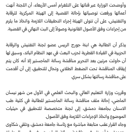
‏وأوضحت الوزارة عبر قناتها على التلغرام أمس الأربعاء، أن اللجنة أنهت
أعمالها ورفعت توصياتها بإحالة القضية إلى الهيئة المركزية للرقابة
والتفتيش، على أن تتولى الهيئة إجراء التحقيقات اللازمة واتخاذ ما يلزم
من إجراءات وفق الأصول القانونية وصولاً إلى البت النهائي في القضية.
‏يذكر أن الطالبة هي ابنة جورج الريس عضو لجنة التفتيش والرقابة
الحزبية في القيادة القطرية لحزب البعث في عهد النظام البائد، وسبق لها
أن حاولت مرتين بعد التحرير مناقشة رسالة الماجستير إلا أنه كان يتم
إيقاف المناقشة تحت الضغط الطلابي وتحال للتحقيق، إلى أن أقدمت
على مناقشة رسالتها بشكل سري.
‏وقررت وزارة التعليم العالي والبحث العلمي في الأول من شهر نيسان
الماضي، إحالة ملف مناقشة رسالة الماجستير للطالبة في كلية طب
الاسنان بجامعة دمشق، إلى لجنة متخصصة للتحقيق في حيثيات
الموضوع واتخاذ الإجراءات اللازمة وفق الأصول.
وجاء القرار عقب متابعة مباشرة مع رئاسة جامعة دمشق، وتلقي شكاوى