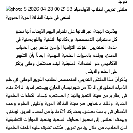
دولياً.
وذكرت الهيئة، عبر قناتها على تلغرام اليوم الأربعاء، أنها تضع
كل مختبراتها التخصصية وإمكاناتها التقنية واللوجستية في
خدمة المتدربين، لتؤكد التزامها الراسخ بدعم جيل الشباب
المبدع، ورفده بالخبرات العلمية النوعية، إيماناً بأنّ التفوق
الأكاديمي هو الضمانة الحقيقية لبناء مستقبل وطني يرتكز
على العلم والابتكار.
يذكر أنّ هذا الملتقى التدريبي المتخصص لطلاب الفريق الوطني في علم
الأحياء، انطلق في الـ 16 من شهر نيسان الجاري ويستمر لغاية الـ 24 منه،
في إطار برامج هيئة التميز والإبداع المستمرة لإعداد الكفاءات العلمية
الشابة، وذلك بالتعاون مع هيئة الطاقة الذرية وكليتي العلوم وطب
الأسنان في جامعة دمشق، بمشاركة 24 طالباً من أعضاء الفريق الوطني.
ويهدف الملتقى إلى تعميق المعارف العلمية وتنمية المهارات التطبيقية
لدى الطلاب، من خلال برنامج تدريبي مكثّف تشرف عليه اللجنة العلمية