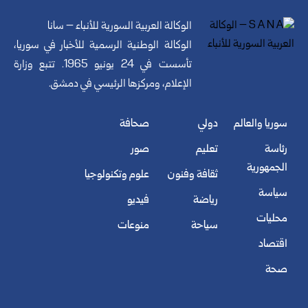
الوكالة العربية السورية للأنباء – سانا
الوكالة الوطنية الرسمية للأخبار في سوريا،
تأسست في 24 يونيو 1965. تتبع وزارة
الإعلام، ومركزها الرئيسي في دمشق.
سوريا والعالم
دولي
صحافة
رئاسة
تعليم
صور
الجمهورية
ثقافة وفنون
علوم وتكنولوجيا
سياسة
رياضة
فيديو
محليات
سياحة
منوعات
اقتصاد
صحة