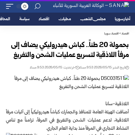
أخبار سوريا
مجلس الشعب
محليات
اقتصاد
سياسة
المحا
اقتصاد
>
اقتصاد سوريا
بحمولة 20 طناً.. كباش هيدروليكي يضاف إلى
مرفأ اللاذقية لتسريع عمليات الشحن والتفريغ
تاريخ النشر: 2026/05/15 9:53 مساءً
اخر تحديث: 2026/05/15 9:53 مساءً
اللاذقية-سانا
أضافت
الهيئة العامة للمنافذ والجمارك
كباشاً هيدروليكياً إلى آليات مرفأ
اللاذقية، لدعم عمليات الشحن والتفريغ في المرفأ، تزامناً مع تنامي
النشاط التجاري في المرفأ منذ بداية العام الجاري.