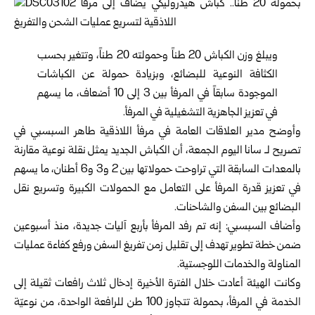
ويبلغ وزن الكباش 20 طناً وحمولته 20 طناً، وتتغير بحسب
الكثافة النوعية للبضائع، وبزيادة حمولة عن الكباشات
الموجودة سابقاً في المرفأ بين 3 إلى 10 أضعاف، ما يسهم
في تعزيز الجاهزية التشغيلية في المرفأ.
وأوضح مدير العلاقات العامة في مرفأ اللاذقية طاهر السبسبي في
تصريح لـ سانا اليوم الجمعة، أن الكباش الجديد يمثل نقلة نوعية مقارنة
بالمعدات السابقة التي تراوحت حمولاتها بين 2 و3 و6 أطنان، ما يسهم
في تعزيز قدرة المرفأ على التعامل مع الحمولات الكبيرة وتسريع نقل
البضائع بين السفن والشاحنات.
وأضاف السبسبي: إنه تم رفد المرفأ بأربع آليات جديدة، منذ أسبوعين
ضمن خطة تطوير تهدف إلى تقليل زمن تفريغ السفن ورفع كفاءة عمليات
المناولة والخدمات اللوجستية.
وكانت الهيئة أعادت خلال الفترة الأخيرة إدخال ثلاث رافعات ثقيلة إلى
الخدمة في المرفأ، بحمولة تتجاوز 100 طن للرافعة الواحدة، من نوعيّة