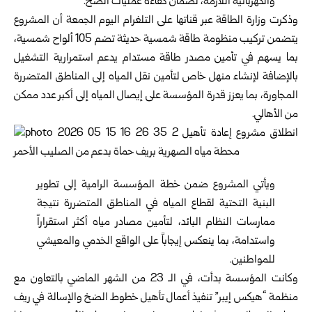
والكهربائية اللازمة، لضمان كفاءة عمليات الضخ.
وذكرت وزارة الطاقة عبر قناتها على التلغرام اليوم الجمعة أن المشروع
يتضمن تركيب منظومة طاقة شمسية حديثة تضم 105 ألواح شمسية،
بما يسهم في تأمين مصدر طاقة مستدام يدعم استمرارية التشغيل
بالإضافة لإنشاء منهل خاص لتأمين نقل المياه إلى المناطق المتضررة
المجاورة، بما يعزز قدرة المؤسسة على إيصال المياه إلى أكبر عدد ممكن
من الأهالي.
ويأتي المشروع ضمن خطة المؤسسة الرامية إلى تطوير
البنية التحتية لقطاع المياه في المناطق المتضررة نتيجة
ممارسات النظام البائد، لتأمين مصادر مياه أكثر استقراراً
واستدامة، بما ينعكس إيجاباً على الواقع الخدمي والمعيشي
للمواطنين.
وكانت المؤسسة بدأت، في الـ 23 من الشهر الماضي بالتعاون مع
منظمة “هيكس إيبر” تنفيذ أعمال تأهيل خطوط الضخ والإسالة في ريف