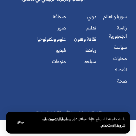
سوريا والعالم
دولي
صحافة
رئاسة
تعليم
صور
الجمهورية
ثقافة وفنون
علوم وتكنولوجيا
سياسة
رياضة
فيديو
محليات
سياحة
منوعات
اقتصاد
صحة
© الوكالة العربية السورية للأنباء. كافة الحقوق محفوظة.
سياسة الخصوصية
باستخدام هذا الموقع ، فإنك توافق على
و
موافق
شروط الاستخدام
.