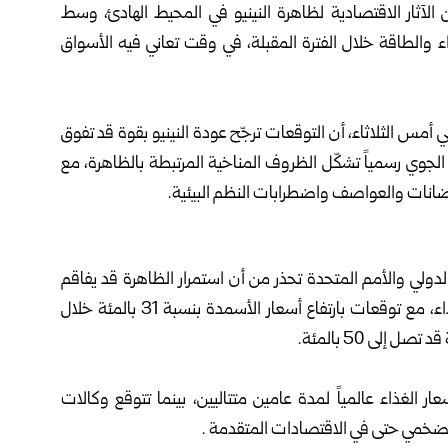
لآثار الاقتصادية لظاهرة النينيو في المحيط الهادئ، ‏وسط
 والطاقة خلال الفترة المقبلة، في وقت تعاني ‏فيه الأسواق
أمس الثلاثاء، أن التوقعات ترجّح عودة ‏النينيو بقوة قد تفوق
 الجوي رسمياً تشكّل ‏الظروف المناخية المرتبطة بالظاهرة، مع
لدولي والأمم المتحدة تحذر من أن استمرار الظاهرة قد ‏يفاقم
اضطرابات سلاسل الإمداد، ويزيد الضغوط على ‏أسعار الغذاء، مع توقعات بارتفاع أسعار الأسمدة بنسبة ‌31 بالمئة خلال
ار الغذاء عالمياً لمدة عامين متتاليين، بينما تتوقع ‏وكالات
ضخمي حتى في الاقتصادات المتقدمة‎.‎‎ ‎