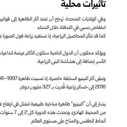
تأثيرات محلية
وفي الولايات المتحدة، يُرجّح أن تمتد آثار الظاهرة إلى ‏فواتي
انخفاض نسبي في التدفئة خلال الشتاء‎.‎
كما قد تتأثر المحاصيل الزراعية، إذ تستفيد زراعة فول ‏الصويا عاد
‎ ‎
ويؤكد محللون أن الدول النامية ستكون الأكثر عرضة ‏لتداعيات 
الأسر، إضافة إلى هشاشة البنى ‏الزراعية‎.‎
‎ ‎
2016 إلى خسائر زراعية ‏قُدرت بـ 327 مليون دولار‎.‎
‎ ‎
يشار إلى أن “النينيو” ظاهرة مناخية طبيعية تتمثل في ‏ارتفاع
أنماط ‏الطقس والمناخ على مستوى العالم‎.‎