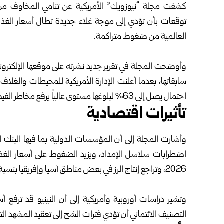
كشفت مجلة “نيوزويك” الأمريكية عن تنامي المخاوف ‏من ا
توقعات بأن تؤدي إلى موجة غلاء جديدة تطال ‏أسعار الغذاء
العالمية من ضغوط متراكمة‎.‎
‎ ‎
وأوضحت المجلة في تقرير جديد نشرته على موقعها ‏الإلكتروني 
سابقاتها، بعدما أعلنت الإدارة ‏الأمريكية للمحيطات والغلاف
احتمال يصل ‏إلى 63% لبلوغها مستوى عالياً يرفع مخاطر الفيضانات ‏والعواصف واضطرابات النظم البيئية‎.‎
تأثيرات اقتصادية
وأشارت المجلة إلى أن المؤسسات الدولية بما فيها البنك ‏ا
2026، وتراجع إنتاج الرز في بعض ‏مناطق آسيا وإفريقيا بنسبة قد تصل إلى 50 بالمئة.
‎ ‎
وتشير دراسات أوروبية وأمريكية إلى أن النينيو قد ترفع ‏أسع
التصنيف الائتماني أن تؤدي فترات الشح إلى ‏تعقيد المشهد الت