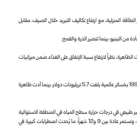
ر الطاقة المنزلية، مع ارتفاع تكاليف التبريد خلال ‏الصيف، مقابل
ة من النينيو، بينما تتضرر الذرة والقمح‎.‎
الظاهرة، نظراً لارتفاع نسبة الإنفاق على الغذاء ‏ضمن ميزانيات
وتبقى آثار النينيو السابقة حاضرة، إذ تسببت ظاهرة ‌‏1997–1998 بخسائر عالمية بلغت 5.7 تريليونات ‏دولار، بينما أدت ظاهرة
 غير طبيعي في درجات حرارة سطح المياه في ‏المنطقة الاستوائية
من المحيط الهادئ، وتحدث هذه الدورة كل 2 إلى 7 سنوات، وتستمر عادة ‏بين 9 و12 شهراً، ما يُحدث اضطرابات كبيرة في