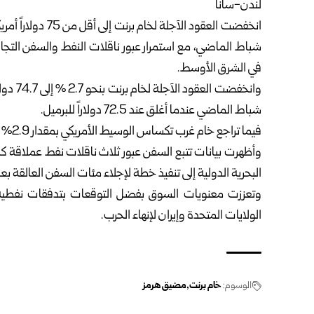
لندن-سانا
انخفضت العقود الآجل
شباط الماضي، مع استمرار عبور ناقلات النفط والسفن التجاري
في الشرق الأوسط.
شباط الماضي عندما أغلق عند 72.5 دولاراً للبرميل.
فيما تراجع خام غرب تكساس الوسيط الأمريكي بمقدار 2.9% إلى 71.1 دولاراً للبرميل.
وأظهرت بيانات تتبع السفن عبور ثلاث ناقلات نفط عملاقة ك
البحرية الدولية إلى تنفيذ خطة لإجلاء مئات السفن العالقة ب
وتعززت معنويات السوق بفضل التوقعات بتدفقات نفطية 
الولايات المتحدة وإيران لإنهاء الحرب.
الوسوم:
خام برنت
مضيق هرمز