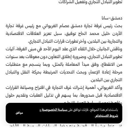
دمشق-سانا
بحث
رئيس غرفة تجارة دمشق
عصام الغريواتي مع
رئيس غرفة تجارة
الأردن
خليل محمد الحاج توفيق، سبل تعزيز العلاقات الاقتصادية
والتجارية بين البلدين، وآخر تطورات قرارات التبادل التجاري.
وناقش الجانبان خلال اللقاء الذي عقد اليوم الأحد في مبنى الغرفة، آليات
تطوير التبادل التجاري، وضرورة إطلاق التعاون دون معوقات بعد سنوات
من الانقطاع، وفق مبدأ المعاملة بالمثل، وبما ينسجم مع متطلبات
مرحلة إعادة الإعمار، وبحث التحديات المرتبطة بحركة النقل والتبادل
التجاري بين البلدين.
وأكد الغريواتي، أهمية إشراك غرف التجارة في اقتراح وصياغة القرارات
الاقتصادية قبل صدورها، بما يسهم في تذليل العقبات وتقديم حلول
واقعية تدعم انسيابية العمل التجاري.
سياسة الخصوصية
باستخدام هذا الموقع ، فإنك توافق على
و
وأوضح الغريواتي أن القطاع الخاص شريك أساسي في تشخيص
موافق
شروط الاستخدام
.
المشكلات وطرح الحلول العادلة، وأن إشراكه في صنع القرار ضرورة لا
غنى عنها، مشيراً إلى قضية منع دخول السيارات السورية إلى الأراضي