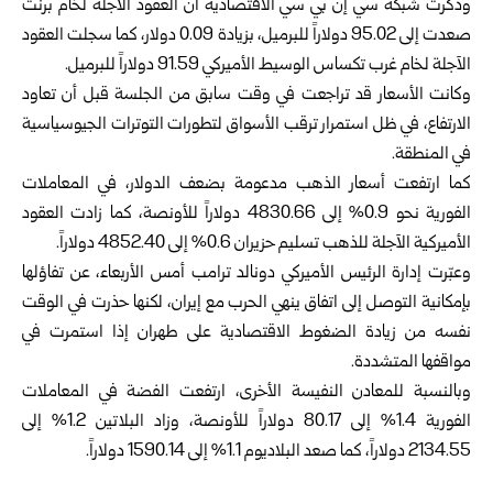
وذكرت شبكة سي إن بي سي الاقتصادية أن العقود الآجلة لخام برنت
صعدت إلى 95.02 دولاراً للبرميل، بزيادة 0.09 دولار، كما سجلت العقود
الآجلة لخام غرب تكساس الوسيط الأميركي 91.59 دولاراً للبرميل.
وكانت الأسعار قد تراجعت في وقت سابق من الجلسة قبل أن تعاود
الارتفاع، في ظل استمرار ترقب الأسواق لتطورات التوترات الجيوسياسية
في المنطقة.
كما ارتفعت أسعار الذهب مدعومة بضعف الدولار، في المعاملات
الفورية نحو 0.9% إلى 4830.66 دولاراً للأونصة، كما زادت العقود
الأميركية الآجلة للذهب تسليم حزيران 0.6% إلى 4852.40 دولاراً.
وعبّرت إدارة الرئيس الأميركي دونالد ترامب أمس الأربعاء، عن تفاؤلها
بإمكانية التوصل إلى اتفاق ينهي الحرب مع إيران، لكنها حذرت في الوقت
نفسه من زيادة الضغوط الاقتصادية على طهران إذا استمرت في
مواقفها المتشددة.
وبالنسبة للمعادن النفيسة الأخرى، ارتفعت الفضة في المعاملات
الفورية 1.4% إلى 80.17 دولاراً للأونصة، وزاد البلاتين 1.2% إلى
2134.55 دولاراً، كما صعد البلاديوم 1.1% إلى 1590.14 دولاراً.