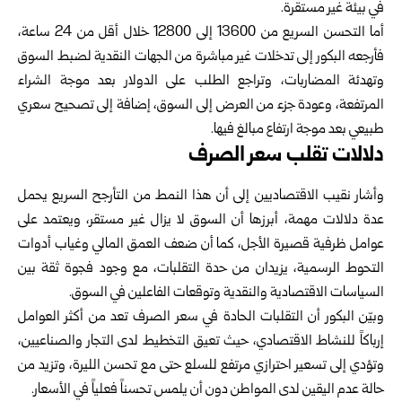
في بيئة غير مستقرة.
أما التحسن السريع من 13600 إلى 12800 خلال أقل من 24 ساعة،
فأرجعه البكور إلى تدخلات غير مباشرة من الجهات النقدية لضبط السوق
وتهدئة المضاربات، وتراجع الطلب على الدولار بعد موجة الشراء
المرتفعة، وعودة جزء من العرض إلى السوق، إضافة إلى تصحيح سعري
طبيعي بعد موجة ارتفاع مبالغ فيها.
دلالات تقلب سعر الصرف
وأشار نقيب الاقتصاديين إلى أن هذا النمط من التأرجح السريع يحمل
عدة دلالات مهمة، أبرزها أن السوق لا يزال غير مستقر، ويعتمد على
عوامل ظرفية قصيرة الأجل، كما أن ضعف العمق المالي وغياب أدوات
التحوط الرسمية، يزيدان من حدة التقلبات، مع وجود فجوة ثقة بين
السياسات الاقتصادية والنقدية وتوقعات الفاعلين في السوق.
وبيّن
البكور
أن التقلبات الحادة في سعر الصرف تعد من أكثر العوامل
إرباكاً للنشاط الاقتصادي، حيث تعيق التخطيط لدى التجار والصناعيين،
وتؤدي إلى تسعير احترازي مرتفع للسلع حتى مع تحسن الليرة، وتزيد من
حالة عدم اليقين لدى المواطن دون أن يلمس تحسناً فعلياً في الأسعار.