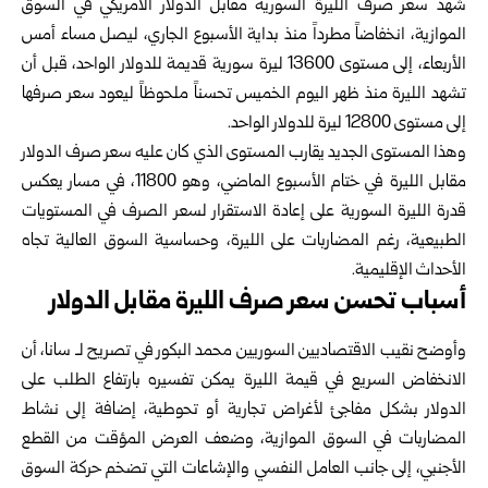
شهد سعر صرف الليرة السورية مقابل الدولار الأمريكي في السوق
الموازية، انخفاضاً مطرداً منذ بداية الأسبوع الجاري، ليصل مساء أمس
الأربعاء، إلى مستوى 13600 ليرة سورية قديمة للدولار الواحد، قبل أن
تشهد الليرة منذ ظهر اليوم الخميس تحسناً ملحوظاً ليعود سعر صرفها
إلى مستوى 12800 ليرة للدولار الواحد.
وهذا المستوى الجديد يقارب المستوى الذي كان عليه سعر صرف الدولار
مقابل الليرة في ختام الأسبوع الماضي، وهو 11800، في مسار يعكس
قدرة الليرة السورية على إعادة الاستقرار لسعر الصرف في المستويات
الطبيعية، رغم المضاربات على الليرة، وحساسية السوق العالية تجاه
الأحداث الإقليمية.
أسباب تحسن سعر صرف الليرة مقابل الدولار
وأوضح
نقيب الاقتصاديين السوريين
محمد البكور في تصريح لـ سانا، أن
الانخفاض السريع في قيمة الليرة يمكن تفسيره بارتفاع الطلب على
الدولار بشكل مفاجئ لأغراض تجارية أو تحوطية، إضافة إلى نشاط
المضاربات في السوق الموازية، وضعف العرض المؤقت من القطع
الأجنبي، إلى جانب العامل النفسي والإشاعات التي تضخم حركة السوق