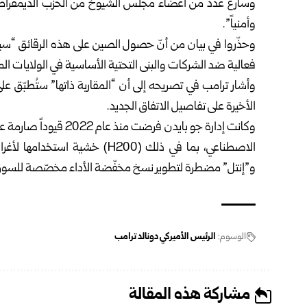
وسارع عدد من أعضاء مجلس الشيوخ من الحزب الديمقراطي إلى
وأمنياً”.
وحذّروا في بيان من أنّ حصول الصين على هذه الرقائق “سيس
فعالية ضد الشركات والبنى التحتية الأساسية في الولايات المت
وأشار ترامب في تصريحه إلى أن “المقاربة ذاتها” ستُطبّق 
الأخيرة على تفاصيل الاتفاق الجديد.
وكانت إدارة جو بايدن ف
الاصطناعي، بما في ذلك (H200) 
و”إنتل” مضطرة لتطوير نسخ مخفّضة الأداء مخصّصة للسوق الص
الوسوم:
الرئيس الأميركي دونالد ترامب
مشاركة هذه المقالة