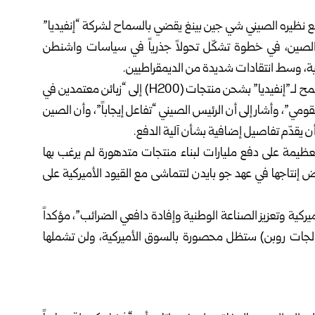
 مع نظيره الصيني شي جين بينغ يقضي بالسماح لشركة “إنفيديا”
لى الصين، في خطوة تشكّل تحولاً جذرياً في سياسات واشنطن
كية، وسط انتقادات شديدة من الديمقراطيين.
وأوضح ترامب في منشور على منصّة «تروث» أنّ الاتفاق يسمح لـ”إنفيديا” بشحن منتجات (H200) إلى “زبائن معتمدين في
، وأشار إلى أن الرئيس الصيني “تفاعل إيجاباً”، وأن الصين
العظيمة على دفع مليارات لبناء منتجات متدهورة لم يرغب بها
ض إنتاجها في عهد جو بايدن لتتماشى مع القيود الأميركية على
يركية وتعزيز الصناعة الوطنية وإفادة دافعي الضرائب”، مؤكداً
ومعالجات روبن) ستظل محصورة بالسوق الأميركية، ولن تشملها