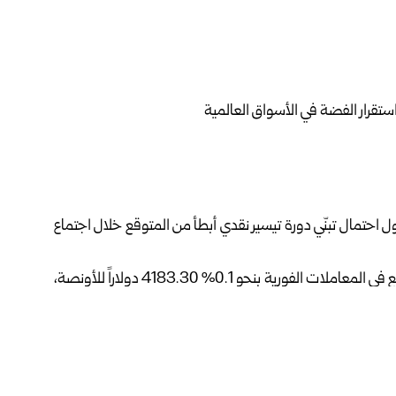
احتمال تبنّي دورة تيسير نقدي أبطأ من المتوقع خلال اجتماع
وذكرت شبكة “سي إن بي سي” عربية أن المعدن الأصفر تراجع في المعاملات الفورية بنحو 0.1% 4183.30 دولاراً للأونصة،
اً للأونصة.
وفي ما يخصّ المعادن النفيسة الأخرى، استقرّت الفضة عند 58.10 دولاراً للأونصة، بعد أن لامست أعلى مستوى تاريخي لها
عند 59.32 دولاراً يوم الجمعة الماضية، بينما ارتفع البلاتين 0.5% إلى 1650.20 دولاراً، وزاد البلاديوم 0.4% إلى 1471.25