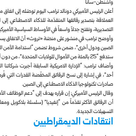
واشنطن-سانا
أعلن الرئيس الأميركي دونالد ترامب اليوم توصّله إلى اتفاق
العملاقة بتصدير رقائقها المتقدّمة للذكاء الاصطناعي إ
التصديرية، وتفتح جدلاً واسعاً في الأوساط السياسية الأمير
الصين ودول أخرى”، ضمن شروط تضمن “استدامة الأمن القومي”
ستدفع “25 بالمئة من الأموال للولايات المتحدة”، من دون أن يقدّم تفاصيل إضافية بشأن آلية الدفع.
وأضاف ترامب: “الإدارة الامريكية السابقة أجبرت شركاتنا 
أحد”، في إشارة إلى نسخ الرقائق المخفّضة القدرات التي فُر
صادرات تكنولوجيا الذكاء الاصطناعي إلى الصين.
وقال الرئيس الأميركي: إن قراره يهدف إلى “دعم الوظائف الأم
أن الرقائق الأكثر تقدّماً من “إنفيديا” (سلسلة بلاكويل 
التسهيلات الجديدة.
انتقادات الديمقراطيين