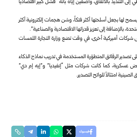
 التنديد بالاتفاق، واصفين إيّاه بأنه “فشل كبير اقتصادياً
مح لها بجعل أسلحتها أكثر فتكاً، وشن هجمات إلكترونية أكثر
حدة، بالإضافة إلى تعزيز قدراتها الاقتصادية والصناعية”.
على شركات أميركية أخرى، في وقت تضع وزارة التجارة اللمسات
رضت منذ عام 2022 قيوداً صارمة على تصدير الرقائق المتطوّرة المستخدمة في تدريب نماذج الذكاء
خشية استخدامها لأغراض عسكرية، كما كانت شركات مثل “إنفيديا” و”إيه إم دي”
ينية امتثالاً للوائح التصدير.
فيسبوك