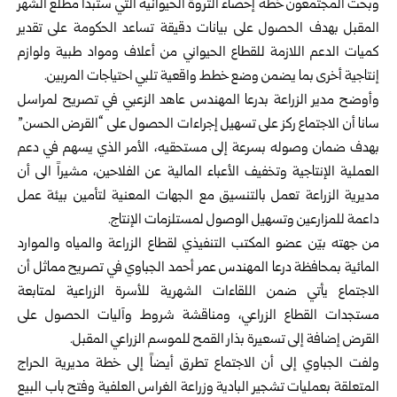
وبحث المجتمعون خطة إحصاء الثروة الحيوانية التي ستبدأ مطلع الشهر
المقبل بهدف الحصول على بيانات دقيقة تساعد الحكومة على تقدير
كميات الدعم اللازمة للقطاع الحيواني من أعلاف ومواد طبية ولوازم
إنتاجية أخرى بما يضمن وضع خطط واقعية تلبي احتياجات المربين.
وأوضح مدير الزراعة بدرعا المهندس عاهد الزعبي في تصريح لمراسل
سانا أن الاجتماع ركز على تسهيل إجراءات الحصول على “القرض الحسن”
بهدف ضمان وصوله بسرعة إلى مستحقيه، الأمر الذي يسهم في دعم
العملية الإنتاجية وتخفيف الأعباء المالية عن الفلاحين، مشيراً الى أن
مديرية الزراعة تعمل بالتنسيق مع الجهات المعنية لتأمين بيئة عمل
داعمة للمزارعين وتسهيل الوصول لمستلزمات الإنتاج.
من جهته بيّن عضو المكتب التنفيذي لقطاع الزراعة والمياه والموارد
المائية بمحافظة درعا المهندس عمر أحمد الجباوي في تصريح مماثل أن
الاجتماع يأتي ضمن اللقاءات الشهرية للأسرة الزراعية لمتابعة
مستجدات القطاع الزراعي، ومناقشة شروط وآليات الحصول على
القرض إضافة إلى تسعيرة بذار القمح للموسم الزراعي المقبل.
ولفت الجباوي إلى أن الاجتماع تطرق أيضاً إلى خطة مديرية الحراج
المتعلقة بعمليات تشجير البادية وزراعة الغراس العلفية وفتح باب البيع