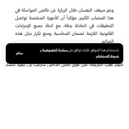
وعبّر مرهف النعسان خلال الزيارة عن خالص المواساة في
هذا المصاب الأليم، مؤكداً أن الأجهزة المختصة تواصل
التحقيقات في الحادثة بدقة، مع اتخاذ جميع الإجراءات
القانونية اللازمة لضمان المحاسبة ومنع تكرار مثل هذه
الجرائم.
وكانت بلدة زيدل شهدت صباح أمس جريمة قتل مروعة، حيث عُثر على
سياسة الخصوصية
باستخدام هذا الموقع ، فإنك توافق على
و
موافق
شروط الاستخدام
.
رجل وزوجته مقتولين داخل منزلهما، فيما شهدت مدينة حمص حالة من
التوتر عقب الجريمة، لكن قوى الأمن الداخلي سارعت إلى تنفيذ انتشار
مكثف في الأحياء الجنوبية ومحيط البلدة، بهدف ضبط الموقف ومنع
استغلال الجريمة وللحفاظ على الاستقرار.