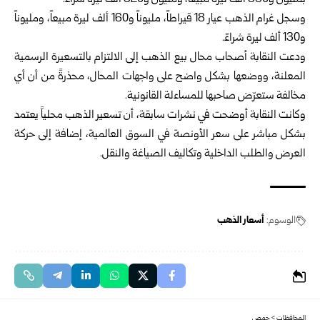
بمليون و350 ألف ليرة مبيعاً، ومليون و320 ألف ليرة شراءً.
وسجل غرام الذهب عيار 18 قيراطاً، مليوناً و160 ألف ليرة مبيعاً، ومليوناً
و130 ألف ليرة شراءً.
ودعت النقابة أصحاب محال بيع الذهب إلى الالتزام بالتسعيرة الرسمية
المعلنة، ووضعها بشكل واضح على واجهات المحال، محذرةً من أن أي
مخالفة ستعرّض صاحبها للمساءلة القانونية.
وكانت النقابة أوضحت في نشرات سابقة، أن تسعير الذهب محلياً يعتمد
بشكل مباشر على سعر الأونصة في السوق العالمية، إضافة إلى حركة
العرض والطلب الداخلية وتكاليف الصياغة والنقل.
الوسوم:
أسعار الذهب
المحافظات
>
حمص