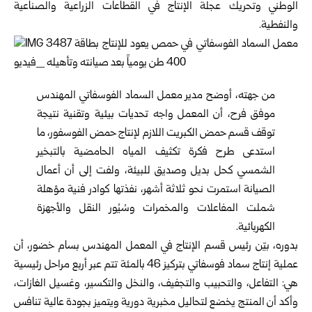
الوطني وتحريك عجلة الإنتاج في القطاعات الزراعية والصناعية
والنفطية.
من جهته، أوضح مدير معمل السماد الفوسفاتي المهندس
موفق فرح، أن المعمل واجه تحديات بيئية وتقنية نتيجة
توقف قسم حمض الكبريت اللازم لإنتاج حمض الفوسفور، ما
استدعى طرح فكرة تكثيف المياه الحامضية بالتبخير
الشمسي كحل بديل وصديق للبيئة، ولفت إلى أن أعمال
الصيانة استمرت نحو ثلاثة أشهر، نفذتها كوادر فنية مؤهلة
شملت المفاعلات والمخمرات وسُيُور النقل والأجهزة
الكهربائية.
بدوره، بيّن رئيس قسم الإنتاج في المعمل المهندس بسام خضور، أن
عملية إنتاج سماد فوسفاتي بتركيز 46 بالمئة تتم عبر أربع مراحل رئيسية
هي: التفاعل، والتحبيب والتجفيف، والنخل والتكسير، وغسيل الغازات،
وأكد أن المنتج يخضع لتحاليل مخبرية دورية ويتميز بجودة عالية تنافس