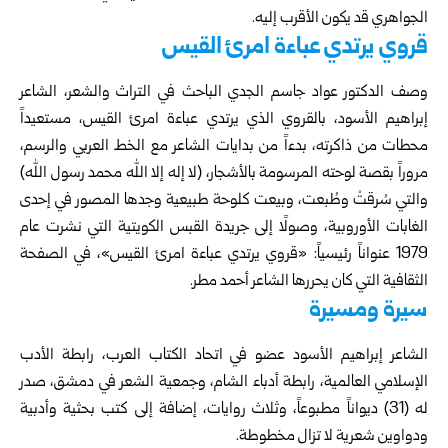
الجواهري قد يكون الأقرب إليه.
قروي يرتدي عباءة امرئ القيس
وصف الدكتور عواد جاسم الجدي الباحث في التراث والشعر، الشاعر
إبراهيم الأسود، بالقروي الذي يرتدي عباءة امرئ القيس، مستعيداً
محطات من ذاكرته، بدءاً من بدايات الشاعر مع الخط العربي والرسم،
مروراً بقصة لوحته المرسومة بالأشجار، (لا إله إلا الله محمد رسول الله)
والتي سُرقتْ وطُبعت، وبيعت كلوحة طبيعية وجدها المصور في إحدى
الغابات الأوروبية، وصولًا إلى جريدة القبس الكويتية التي نشرت عام
1979 عنواناً رئيسياً: «قروي يرتدي عباءة امرئ القيس»، في الصفحة
الثقافية التي كان يحررها الشاعر أحمد مطر.
سيرة ومسيرة
الشاعر إبراهيم الأسود عضو في اتحاد الكتاب العرب، رابطة الأدب
الإسلامي العالمية، رابطة أدباء الشام، وجمعية الشعر في دمشق، صدر
له (31) ديواناً مطبوعاً، وثلاث روايات، إضافة إلى كتب بحثية وأدبية
ودواوين شعرية لا تزال مخطوطة.