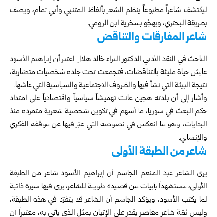
ليكتشف شاعراً مطبوعاً ينظم الشعر بألفاظ المتنبي وأبي تمام، ويصف
بطريقة البحتري، ويهجُو بسخرية ابن الرومي.
شاعر المفارقات والتناقض
الباحث في النقد الأدبي الدكتور البراء خالد هلال اعتبر أن إبراهيم الأسود
عايش حياة مليئة بالتناقضات، فتجمعت تحت جلده شخصيات متضاربة،
نتيجة البيئة التي نشأ فيها والظروف الاجتماعية والسياسية التي عاشها.
وأشار إلى أن بلدته هجين عانت تهميشاً سياسياً واقتصادياً على امتداد
حكم البعث في سوريا، ما أسهم في تكوين شخصية شعرية متمردة منذ
البدايات، وهو ما انعكس في نصوصه التي عبّر فيها عن موقفه الفكري
والإنساني.
شاعر من الطبقة الأولى
يرى الشاعر عبد المنعم الجاسم أن إبراهيم الأسود شاعر من الطبقة
الأولى، مستشهداً بأبيات من قصيدة طويلة للشاعر، يرى فيها سيرة ذاتية
لما يكتب الأسود، ويؤكد الجاسم أن الشاعر قد يتفرّد في هذه الطبقة،
وليس ثمّة شاعر معاصر يقدر على الإتيان بمثل الذي يأتي به، معتبراً أن