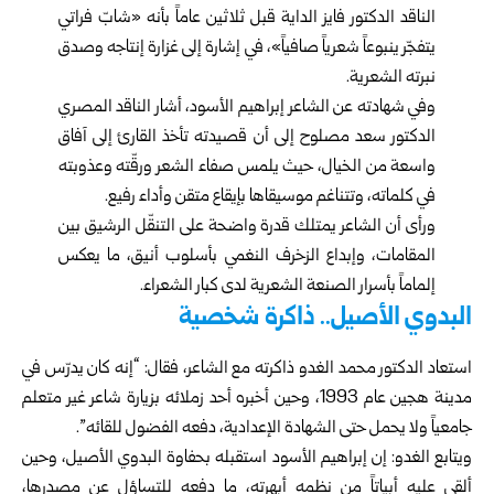
الناقد الدكتور فايز الداية قبل ثلاثين عاماً بأنه «شابّ فراتي
يتفجّر ينبوعاً شعرياً صافياً»، في إشارة إلى غزارة إنتاجه وصدق
نبرته الشعرية.
وفي شهادته عن الشاعر إبراهيم الأسود، أشار الناقد المصري
الدكتور سعد مصلوح إلى أن قصيدته تأخذ القارئ إلى آفاق
واسعة من الخيال، حيث يلمس صفاء الشعر ورقّته وعذوبته
في كلماته، وتتناغم موسيقاها بإيقاع متقن وأداء رفيع.
ورأى أن الشاعر يمتلك قدرة واضحة على التنقّل الرشيق بين
المقامات، وإبداع الزخرف النغمي بأسلوب أنيق، ما يعكس
إلماماً بأسرار الصنعة الشعرية لدى كبار الشعراء.
البدوي الأصيل.. ذاكرة شخصية
استعاد الدكتور محمد الغدو ذاكرته مع الشاعر، فقال: “إنه كان يدرّس في
مدينة هجين عام 1993، وحين أخبره أحد زملائه بزيارة شاعر غير متعلم
جامعياً ولا يحمل حتى الشهادة الإعدادية، دفعه الفضول للقائه”.
ويتابع الغدو: إن إبراهيم الأسود استقبله بحفاوة البدوي الأصيل، وحين
ألقى عليه أبياتاً من نظمه أبهرته، ما دفعه للتساؤل عن مصدرها،