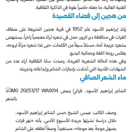
وشهادات رأت فيه شاعراً استثنائياً، جمع بين الفطرة الشعرية والقدرة
الفنية العالية، ما جعله حاضراً بقوة في الذاكرة الثقافية.
من هجين إلى فضاء القصيدة
وُلد إبراهيم الأسود عام 1952 في قرية هجين المتربعة على ضفاف
الفرات في محافظة دير الزور، حمل في شعره ثراءً معجمياً زاخراً، يستنهض
بشعره عزيمة أمة، مستلاً سيفاً من الكلمات، حتى غدا شعره مرآةً لروحه،
يعكس روعة اللغة وجمالية البديع.
وفي هذه الحالة الشعرية الفريدة، رصدت سانا الثقافية آراء عدد من
الشهادات الأدبية التي أشادت بإنجازات الشاعر وإبداعاته وتجربته.
ماء الشعر الصافي
وصف الكاتب عيسى الشيخ حسن الشاعر إبراهيم الأسود،
خلال دراسة نشرتها جريدة الأسبوع الأدبي، بأنه «نهر فرات
يصهل موجةً بعد موجة»، مستعيداً وصفاً أطلقه على الشاعر