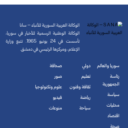
الوكالة العربية السورية للأنباء – سانا
الوكالة الوطنية الرسمية للأخبار في سوريا،
تأسست في 24 يونيو 1965. تتبع وزارة
الإعلام، ومركزها الرئيسي في دمشق.
سوريا والعالم
دولي
صحافة
رئاسة
تعليم
صور
الجمهورية
ثقافة وفنون
علوم وتكنولوجيا
سياسة
رياضة
فيديو
محليات
سياحة
منوعات
اقتصاد
صحة