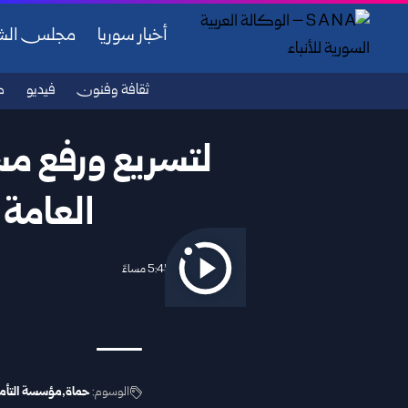
أخبار سوريا
مجلس ال
ثقافة وفنون
فيديو
ص
لتسريع ورفع م
العامة 
2026/07/06 5:45 مساءً
الوسوم:
حماة
مؤسسة التأمين