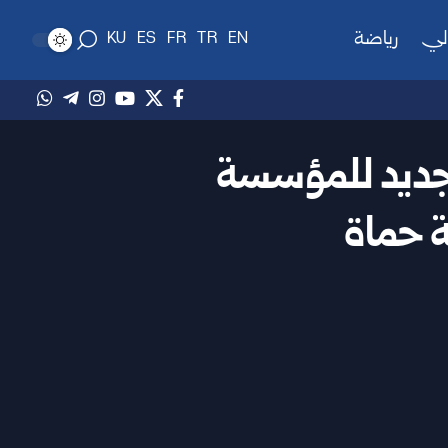
لي
رياضة
KU
ES
FR
TR
EN
جديد للمؤسسة
ة حماة