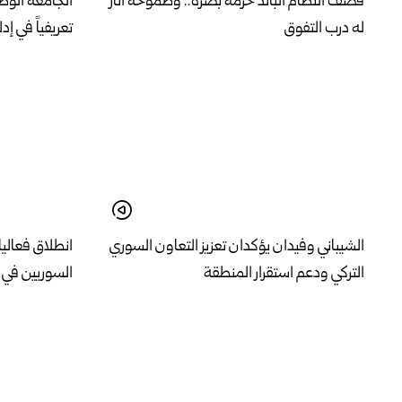
قصف النظام البائد حرمه بصره.. وطموحه أنار
الجامعة الوطن
له درب التفوق
تعريفياً في إد
الشيباني وفيدان يؤكدان تعزيز التعاون السوري
انطلاق فعاليا
التركي ودعم استقرار المنطقة
السوريين في