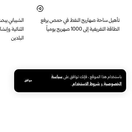
تأهيل ساحة صهاريج النفط في حمص يرفع
الشيباني يبحث
الطاقة التفريغية إلى 1000 صهريج يومياً
الثنائية وإنش
البلدين
باستخدام هذا الموقع ، فإنك توافق على
سياسة
موافق
الخصوصية
و
شروط الاستخدام
.
مشاريع ثقافية لتعزيز الهوية الوطنية في رابع
ذوو المعتقلي
أيام مهرجان دمشق الدولي للشعر العربي
عنهم من قبل ق