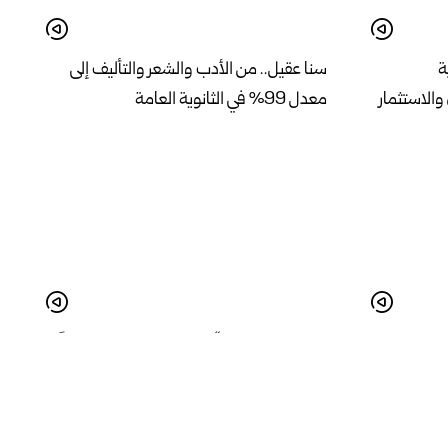
ة
سنا عقيل.. من الأدب والشعر والتأليف إلى
الاستثمار
معدل 99% في الثانوية العامة
ة افتتاح
محافظ دير الزور : “عودة المطار تشكل عاملاً
رة إعادة
مهماً في دعم خطط التنمية”