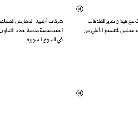
 مع فيدان تعزيز العلاقات
شركات أجنبية: المعارض الصناعي
اء مجلس للتنسيق الأعلى بين
المتخصصة منصة لتعزيز التعاون و
في السوق السورية
ن يستقبلون أبناءهم المفرج
رئيس هيئة الطيران المدني : “إعاد
وات الاحتلال الإسرائيلي
المطار تمثل مرحلة جديدة في مسي
بناء سوريا”