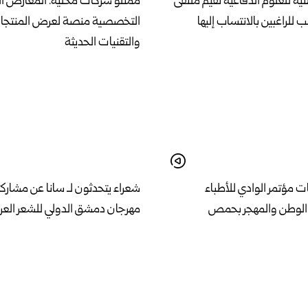
ية للعلوم الدفاعية تقيم ملتقى
ممثلو شركات محلية: المعارض ا
لب للراغبين بالانتساب إليها
التخصصية منصة لعرض المنتجات
والتقنيات الحديثة
ت مؤتمر الوادي للأطباء
شعراء يتحدثون لـ سانا عن مشارك
 الوطن والمهجر بحمص
مهرجان دمشق الدولي للشعر العرب