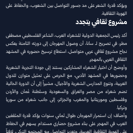
ويؤكد قدرة الشعر على مد جسور التواصل بين الشعوب، والحفاظ على
الهوية الثقافية.
مشروع ثقافي يتجدد
أكد رئيس الجمعية الدولية للشعراء العرب، الشاعر الفلسطيني مصطفى
مطر، في تصريح لـ سانا، أن وصول المهرجان إلى دورته الثامنة يعكس
نجاح مشروع ثقافي عربي متواصل، استطاع ترسيخ حضوره في المشهد
الثقافي العربي بالمهجر.
وأوضح أن اختيار الشعراء المشاركين يستند إلى جودة التجربة الشعرية
وحضورها في المشهد الأدبي، مع الحرص على تمثيل متوازن للدول
العربية، وتنوع المدارس الشعرية والأجيال، مشيراً إلى أن الدورة الحالية
تضم شعراء من مصر والعراق والسعودية وسلطنة عُمان والأردن
وفلسطين وموريتانيا والمغرب والجزائر، إلى جانب شعراء من سوريا
وتركيا.
وأضاف: إن استمرار المهرجان طوال ثماني سنوات يؤكد قدرة المثقفين
العرب في المهجر على بناء مشروع حضاري مستدام يسهم في الحفاظ
على الهوية الثقافية العربية، وتعزيز التواصل مع المجتمع التركي، لافتاً