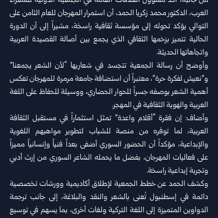
من جانبه، أكد مسؤول العلاقات العامة في الجمعية الدولية للشعراء
العرب، الدكتور محمد زكريا الحمد، أن استمرار المهرجان للعام الثامن على
التوالي يؤكد تحوله إلى مؤسسة ثقافية راسخة، مشيراً إلى أن الدورة
الحالية تتميز بزخمها الثقافي الذي يجمع بين أصالة القصيدة العربية
واتجاهاتها الحديثة.
وأوضح أن رسالة الجمعية تتجسد في شعاريها “لأن الشعر يجمعنا”
و”نعيش لفكرة حرة”، معتبراً أن استضافة جامعة مرمرة للمهرجان تعكس
أهمية الشعر بوصفه جسراً للحوار الحضاري، ووسيلة للحفاظ على اللغة
العربية والهوية الثقافية في المهجر.
وأضاف: إن فقرة “أقلام واعدة” تمثل استثماراً في مستقبل الثقافة
العربية، لما توفره من منصة للشباب لتطوير مواهبهم اللغوية
والإبداعية، مؤكداً أن الحضور السوري أضفى بعداً فنياً وإنسانياً مميزاً
على فعاليات المهرجان، بفضل ما يحمله الشاعر السوري من إرث أدبي
وتجربة إبداعية راسخة.
وكشف الحمد عن خطط الجمعية لإطلاق أكاديمية وورشات تخصصية
دائمة في إسطنبول تُعنى بالشعر والنقد والبلاغة، إلى جانب ترجمة
الدواوين المتميزة إلى اللغة التركية ولغات أخرى، بما يسهم في توسيع