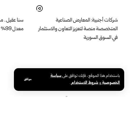
شركات أجنبية: المعارض الصناعية
سنا عقيل.. من
المتخصصة منصة لتعزيز التعاون والاستثمار
معدل 99% في الثانوية العامة
في السوق السورية
باستخدام هذا الموقع ، فإنك توافق على
سياسة
موافق
الخصوصية
و
شروط الاستخدام
.
رئيس هيئة الطيران المدني : “إعادة افتتاح
محافظ دير الز
المطار تمثل مرحلة جديدة في مسيرة إعادة
مهماً في دعم
بناء سوريا”