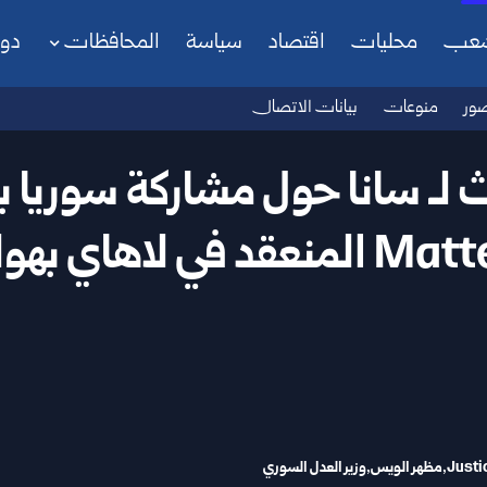
شعب
محليات
اقتصاد
سياسة
المحافظات
دو
ور
منوعات
بيانات الاتصال
نعقد في لاهاي بهولندا
مظهر الويس
وزير العدل السوري