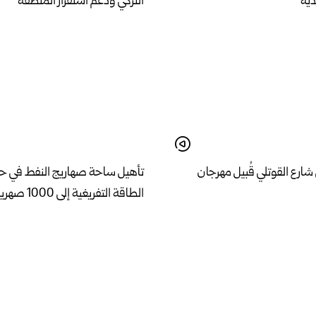
دية
التركي ودعم استقرار المنطقة
ارع القوتلي قُبيل مهرجان
تأهيل ساحة صهاريج النفط في 
الطاقة التفريغية إلى 1000 صهريج يومياً