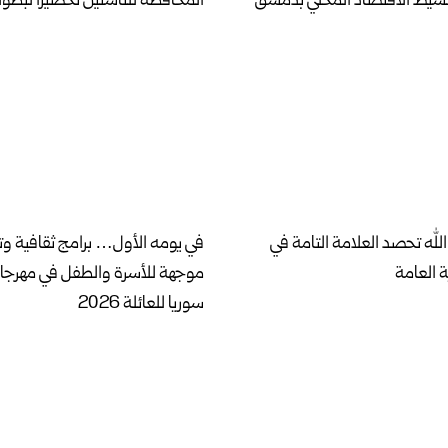
نشيط الاقتصاد المحلي بدمشق
المحافظة للناشئين تحضيراً لبطول
لله تحصد العلامة التامة في
في يومه الأول… برامج ثقافية وت
ة العامة
موجهة للأسرة والطفل في مهرج
سوريا للعائلة 2026