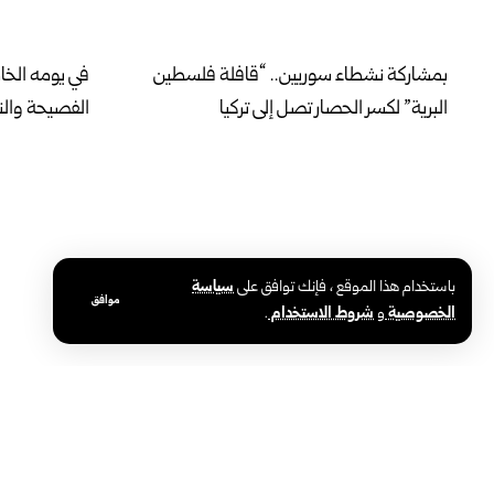
بمشاركة نشطاء سوريين.. “قافلة فلسطين
في يومه الخ
البرية” لكسر الحصار تصل إلى تركيا
الفصيحة والنب
باستخدام هذا الموقع ، فإنك توافق على
سياسة
موافق
الخصوصية
و
شروط الاستخدام
.
محافظة حلب تطلق المرحلة الثانية لإنارة
وزارة الصحة:
أحياء الأشرفية والشيخ مقصود بالطاقة
نموذجي وفق 
الشمسية