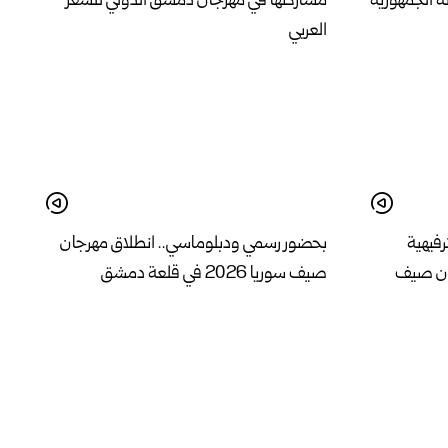
ة الجمهورية
مشاركتها في مهرجان دمشق الدولي للشعر
العربي
رفيهية
بحضور رسمي ودبلوماسي.. انطلاق مهرجان
ان صيف
صيف سوريا 2026 في قلعة دمشق