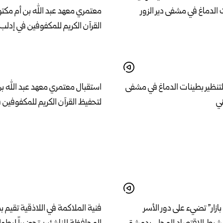
لتنظير بطينات الدماغ في مشفى
استقبال معتمري معهد عبد الله ب
ني
لتحفيظ القرآن الكريم للمكفوفين 
بازار” تضيء على دور الأسر
فنية الملاكمة في اللاذقية تقيم 