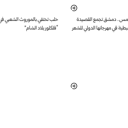
امس.. دمشق تجمع القصيدة
حلب تحتفي بالموروث الشعبي في
طية في مهرجانها الدولي للشعر
“فلكلور بلاد الشام”
 خطة لإنشاء مشفى مركزي
وزير الإدارة المحلية والبيئة يبحث 
مواصفات عالمية في اللاذقية
الخدمات وأولويات المرحلة المقب