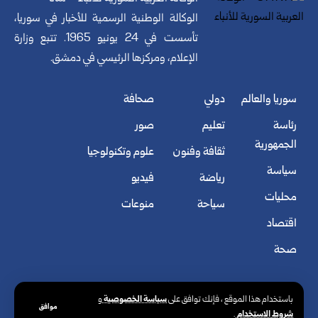
الوكالة الوطنية الرسمية للأخبار في سوريا،
تأسست في 24 يونيو 1965. تتبع وزارة
الإعلام، ومركزها الرئيسي في دمشق.
سوريا والعالم
دولي
صحافة
رئاسة
تعليم
صور
الجمهورية
ثقافة وفنون
علوم وتكنولوجيا
سياسة
رياضة
فيديو
محليات
سياحة
منوعات
اقتصاد
صحة
سياسة الخصوصية
باستخدام هذا الموقع ، فإنك توافق على
و
موافق
شروط الاستخدام
.