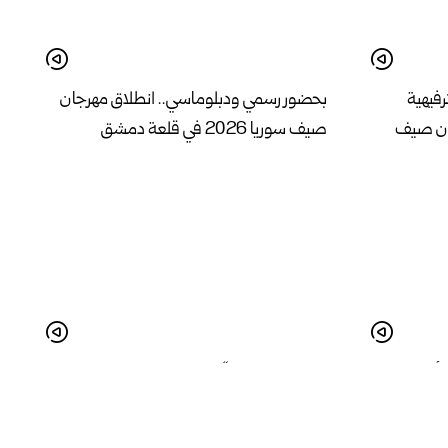
رفيهية
بحضور رسمي ودبلوماسي.. انطلاق مهرجان
ان صيف
صيف سوريا 2026 في قلعة دمشق
 أمسية
انطلاق مهرجان “صيف سوريا 2026” في
طرطوس بفعاليات متنوعة تدعم الحراك
الثقافي والمجتمعي