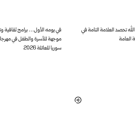
لله تحصد العلامة التامة في
في يومه الأول… برامج ثقافية وت
ة العامة
موجهة للأسرة والطفل في مهرج
سوريا للعائلة 2026
امس.. دمشق تجمع القصيدة
حلب تحتفي بالموروث الشعبي في
طية في مهرجانها الدولي للشعر
“فلكلور بلاد الشام”