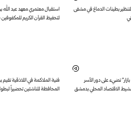
لتنظير بطينات الدماغ في مشفى
استقبال معتمري معهد عبد الله ب
ني
لتحفيظ القرآن الكريم للمكفوفين 
بازار” تضيء على دور الأسر
فنية الملاكمة في اللاذقية تقيم 
نشيط الاقتصاد المحلي بدمشق
المحافظة للناشئين تحضيراً لبطول