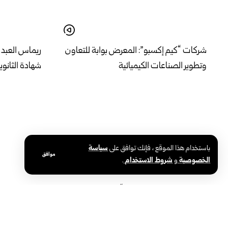
شركات “كيم إكسبو”: المعرض بوابة للتعاون
ريماس العبد ا
وتطوير الصناعات الكيميائية
شهادة الثانوي
باستخدام هذا الموقع ، فإنك توافق على
سياسة
موافق
الخصوصية
و
شروط الاستخدام
.
بمشاركة نشطاء سوريين.. “قافلة فلسطين
في يومه الخ
البرية” لكسر الحصار تصل إلى تركيا
الفصيحة والنب