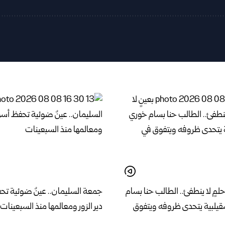
حلمٍ لا ينطفئ.. الطالب حنا بسام
جمعة السليمان.. عينٌ ضوئية تح
يلبية يتحدى ظروفه ويتفوق
دير الزور ومعالمها منذ السبعينات