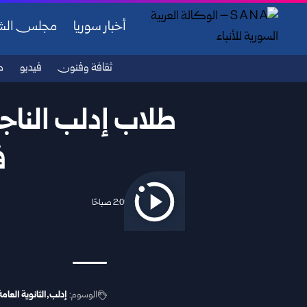
أخبار سوريا
مجلس ال
ثقافة وفنون
فيديو
ص
طلاب إدلب الناجح
ف
2025/09/16 2:06 صباحًا
الوسوم:
إدلب
الثانوية العامة