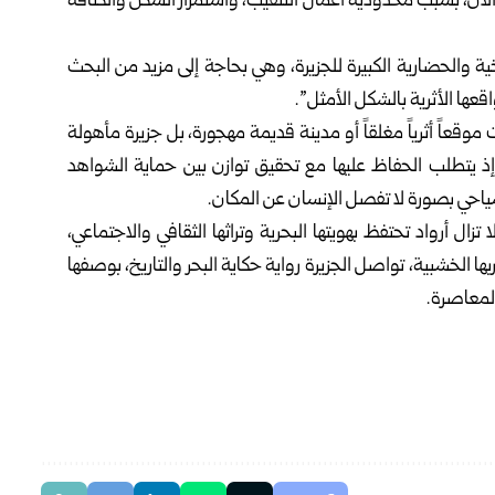
الآن، بسبب محدودية أعمال ‏التنقيب، واستمرار السكن والكثافة
خية والحضارية ‏الكبيرة للجزيرة، وهي بحاجة إلى مزيد من البحث
قعها الأثرية بالشكل الأمثل”.‏
موقعاً أثرياً ‏مغلقاً أو مدينة قديمة مهجورة، بل جزيرة مأهولة
إذ يتطلب الحفاظ عليها مع تحقيق توازن ‏بين حماية الشواهد
سياحي بصورة لا تفصل الإنسان عن المكان.‏
زال أرواد ‏تحتفظ بهويتها البحرية وتراثها الثقافي والاجتماعي،
بها الخشبية، تواصل الجزيرة ‏رواية حكاية البحر والتاريخ، بوصفها
لمعاصرة.‏