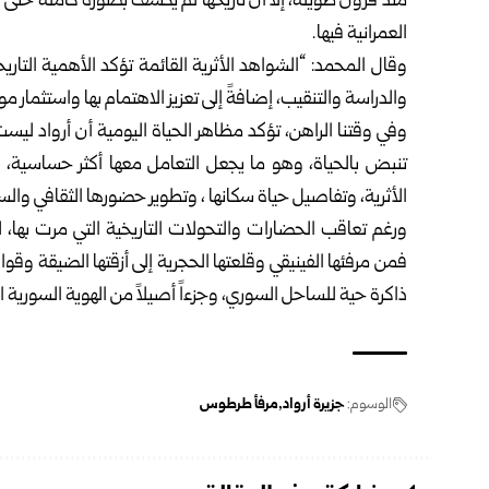
منذ قرون طويلة، ‏إلا أن تاريخها لم يُكشف بصورة كاملة حتى 
العمرانية فيها.‏
وقال المحمد: “الشواهد الأثرية القائمة تؤكد الأهمية التاري
والدراسة والتنقيب، ‏إضافةً إلى تعزيز الاهتمام بها واستثمار موا
وفي وقتنا الراهن، تؤكد مظاهر الحياة اليومية أن أرواد ليست 
تنبض بالحياة، وهو ما ‏يجعل التعامل معها أكثر حساسية، 
الأثرية، وتفاصيل حياة سكانها ، وتطوير حضورها ‏الثقافي وال
ورغم تعاقب الحضارات والتحولات التاريخية التي مرت بها، لا ت
فمن مرفئها الفينيقي ‏وقلعتها الحجرية إلى أزقتها الضيقة وقوار
ذاكرة حية للساحل السوري، وجزءاً ‏أصيلاً من الهوية السورية ا
الوسوم:
جزيرة أرواد
مرفأ طرطوس