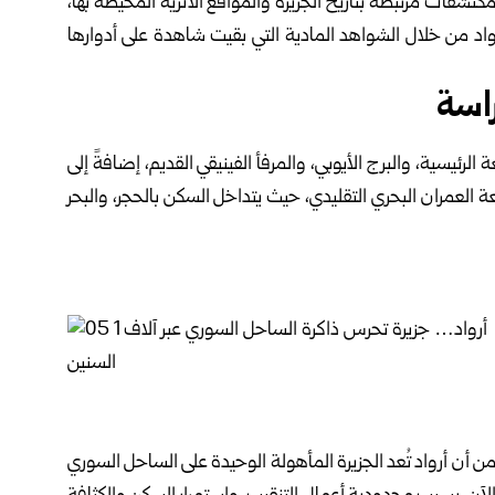
تشفات ‏مرتبطة بتاريخ الجزيرة والمواقع الأثرية المحيطة بها،
أرواد من خلال الشواهد ‏المادية التي بقيت شاهدة على أدوارها
راسة
الرئيسية، ‏والبرج الأيوبي، والمرفأ الفينيقي القديم، إضافةً إلى
 العمران البحري التقليدي، حيث ‏يتداخل السكن بالحجر، والبحر
من أن ‏أرواد تُعد الجزيرة المأهولة الوحيدة على الساحل السوري