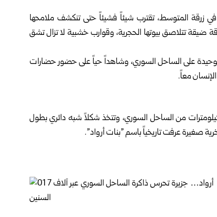
 زرقة ‏المتوسط، تقترب شيئاً فشيئاً حتى تنكشف ملامحها
زقة ضيقة تتلاصق بيوتها الحجرية، ‏وقوارب خشبية لا تزال تشق
لوحيدة على ‏الساحل السوري، وشاهداً حياً على حضور حضارات
إنسان معاً.‏
كيلومترات من ‏الساحل السوري، وتتخذ شكلاً شبه دائري بطول