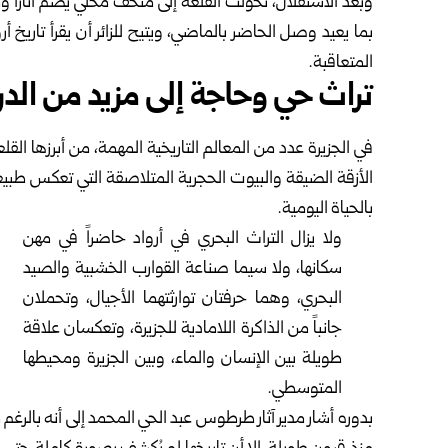
وبعد الاستقلال، تحولت القلعة إلى متحف محلي يضم آثاراً ومك
بما يعيد وصل ‏الحاضر بالماضي، ويتيح للزائر أن يقرأ تاريخ 
المتعاقبة.‏
تراث حي وحاجة إلى مزيد من الد
في الجزيرة عدد من المعالم التاريخية المهمة، من أبرزها القلعة 
الأزقة الضيقة والبيوت ‏الحجرية المتلاصقة التي تعكس طبيعة
بالحياة اليومية.‏
ولا يزال التراث البحري في أرواد حاضراً في مهن
سكانها، ولا سيما ‏صناعة القوارب الخشبية والصيد
البحري، وهما حرفتان توارثتهما الأجيال، ‏وتحملان
جانباً من الذاكرة اللامادية للجزيرة، وتعكسان علاقة
طويلة بين ‏الإنسان والماء، وبين الجزيرة ومحيطها
المتوسطي.‏
بدوره أشار مدير آثار طرطوس عبد الحي المحمد إلى أنه بالرغم 