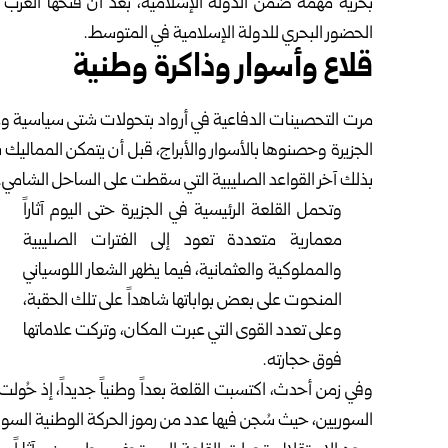
بحرية مهمة ضمن الدولة الإسلامية، بعد أن ‏فتحها العرب 
‏الحضور البحري للدولة الإسلامية في المتوسط.‏
قلاع وأسوار وذاكرة وطنية
مرت التحصينات الدفاعية في أرواد بتحولات شتى سياسية وعس
بذلك آخر القواعد الصليبية التي سقطت ‏على الساحل الشامي.‏
وتحمل القلعة الرئيسية في الجزيرة حتى اليوم آثاراً
معمارية متعددة تعود إلى ‏الفترات الصليبية
والمملوكية والعثمانية، فيما يظهر الشعار اللوسياني
‏المنحوت على بعض بواباتها شاهداً على تلك الحقبة،
وعلى تعدد القوى التي ‏عبرت المكان، وتركت علاماتها
فوق حجارته.‏
وفي زمن أحدث، اكتسبت القلعة بعداً وطنياً جديداً، إذ حُولت
السوريين، حيث سُجن ‏فيها عدد من رموز الحركة الوطنية السورية