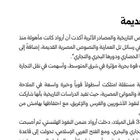
ديمة
ص التاريخية ‏والمصادر الأثرية أكدت أن أرواد كانت مأهولة منذ
م في رسائل تل العمارنة والنصوص ‏المصرية القديمة، إضافةً إلى
 الحضاري ودورها البحري والتجاري”.‏
ت قوة ‏بحرية مؤثرة في شرق المتوسط، وأسهمت في نقل التجارة
ة مستقلة امتلكت ‏أسطولاً قوياً وخبرة واسعة في الملاحة
 والموانئ المصرية، حيث تفيد الدراسات ‏التاريخية بأنها شاركت
 لنفوذ الآشوريين والفرس والإغريق، مع احتفاظها بهامش من
‏
ومع وصول الإسكندر المقدوني إلى الساحل السوري عام 333 قبل الميلاد، ‏دخلت أرواد ضمن النفوذ الهلنستي، ثم أصبحت
لتجاري والبحري، ومع الفتح العربي ‏الإسلامي، تحولت إلى قاعدة