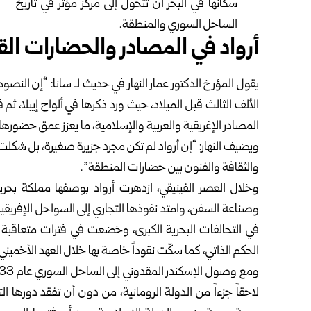
سكانها في البحر أن تتحول إلى مركز مؤثر ‏في تاريخ
الساحل السوري والمنطقة.‏
أرواد في المصادر والحضارات الق
يقول المؤرخ الدكتور عمار النهار في حديث لـ سانا: “إن النصو
الألف الثالث قبل الميلاد، ‏حيث ورد ذكرها في ألواح إيبلا، ث
المصادر الإغريقية والعربية والإسلامية، ما ‏يعزز عمق حضورها
ويضيف النهار: “إن أرواد لم تكن مجرد جزيرة صغيرة، بل شكل
والثقافة والفنون ‏بين حضارات المنطقة”.‏
وخلال العصر الفينيقي، ازدهرت أرواد بوصفها مملكة بحري
وصناعة السفن، وامتد نفوذها ‏التجاري إلى السواحل الإفريقية
في التحالفات البحرية الكبرى، وخضعت في فترات ‏متعاقبة
الحكم ‏الذاتي، كما سكّت نقوداً خاصة بها خلال العهد الأخميني.
لاحقاً جزءاً من الدولة ‏الرومانية، من دون أن تفقد دورها ا