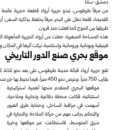
دمشق-سانا‏
من مرفأ طرطوس، تبدو جزيرة أرواد قطعة حجرية عائمة في
القديمة، قلعة تطل على ‏البحر، مرفأ يحتفظ بذاكرة السفن، أ
طريقها بين الموج كما فعلت منذ قرون.‏
هذه المساحة الصغيرة، جعلت من أرواد الجزيرة المأهولة ا
فينيقية ويونانية ‏ورومانية وإسلامية، تركت أثرها في المكان وال
موقع بحري صنع الدور التاريخي
تقع جزيرة أرواد قبالة مدينة طرطوس، على بعد نحو ثلاثة 
يقارب 750 متراً، وعرض ‏نحو 450 متراً، فيما تحيط بها جزر صخرية صغيرة عرفت تاريخياً باسم ‌‏”بنات أرواد”.‏
موقعها البحري المتقدم منحها أهمية استراتيجية
استثنائية، فكانت محطة ‏دفاعية وتجارية وملاحية،
أسهمت في مراقبة الساحل، وحماية طرق العبور،
‏والتحكم بجانب مهم من حركة الملاحة والتجارة في
شرق المتوسط، ‏فاستطاعت عبر موقعها وخبرة