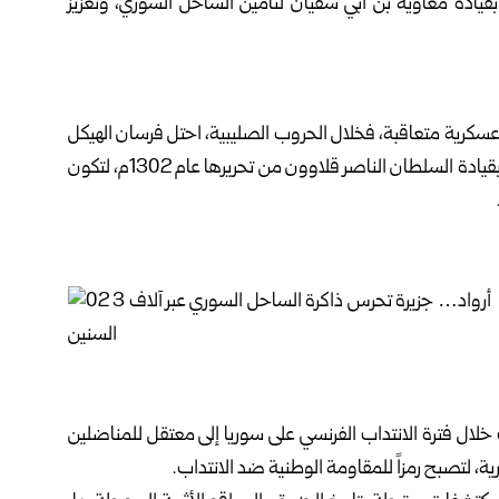
بقيادة معاوية بن أبي سفيان لتأمين الساحل السوري، وتعزيز
كرية ‏متعاقبة، فخلال الحروب الصليبية، احتل فرسان الهيكل
الجزيرة وحصنوها ‏بالأسوار والأبراج، قبل أن يتمكن المماليك بقيادة السلطان الناصر قلاوون ‏من تحريرها عام 1302م، لتكون
 خلال فترة ‏الانتداب الفرنسي على سوريا إلى معتقل للمناضلين
، لتصبح رمزاً للمقاومة الوطنية ‏ضد الانتداب.‏