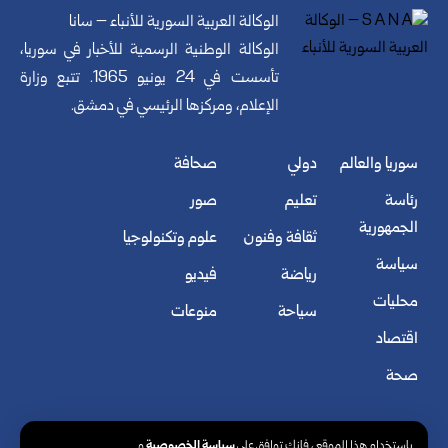
الوكالة العربية السورية للأنباء – سانا
الوكالة الوطنية الرسمية للأخبار في سوريا،
تأسست في 24 يونيو 1965. تتبع وزارة
الإعلام، ومركزها الرئيسي في دمشق.
سوريا والعالم
دولي
صحافة
رئاسة
تعليم
صور
الجمهورية
ثقافة وفنون
علوم وتكنولوجيا
سياسة
رياضة
فيديو
محليات
سياحة
منوعات
اقتصاد
صحة
سياسة الخصوصية
باستخدام هذا الموقع ، فإنك توافق على
و