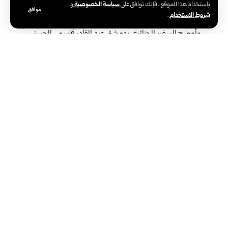
سياسة الخصوصية
باستخدام هذا الموقع ، فإنك توافق على
و
موافق
شروط الاستخدام
.
وأوضح السفير الجزائري بدمشق عبد القادر قاسمي الحسني،
في تصريح لمراسلة سانا، أن الانتخابات شهدت إقبالاً جيداً
من أبناء الجالية الجزائرية المقيمين في دمشق وحلب
وحمص وعدد من المناطق السورية، ما يعكس تعلقهم
بوطنهم الجزائر وحرصهم على التعبير عن انتمائهم للبلدين،
مشيراً إلى أن السفارة هيأت جميع الجوانب الإدارية والتقنية
واللوجستية لضمان نجاح العملية الانتخابية.
وبين قاسمي الحسني أن العملية الانتخابية بدأت بتسجيل المواطنين في
القوائم الانتخابية، ثم دعوتهم إلى مقر السفارة للإدلاء بأصواتهم، قبل
الانتقال إلى مرحلة فرز الأصوات.
وأكد رئيس البعثة الجزائرية في سوريا أن عملية التصويت والفرز تمت
بشفافية تامة، وبإشراف ومراقبة من قبل السفارة، وبمشاركة المواطنين
في تأطير العملية، وتتولى لجنة انتخابية في مزيج بين طاقم السفارة
وأبناء من الجالية الإشراف على العملية في السفارة.