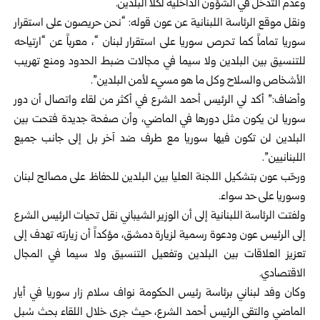
وعدم التدخل في الشؤون الداخلية لكلا البلدين.
ونقل موقع الرئاسة اللبنانية عن عون قوله: “نحن حريصون على استقرار
سوريا تماماً كما تحرص سوريا على استقرار لبنان “، معرباً عن “ارتياحه
للتنسيق بين البلدين ولا سيما في مجالات ضبط الحدود ومنع تهريب
الأشخاص والسلاح وكل ما هو مسيء لأمن البلدين”.
وأضاف:” أكد لي
الرئيس أحمد الشرع
في أكثر من لقاء واتصال أن دور
سوريا لن يكون مثل دورها في الماضي، وأن صفحة جديدة فتحت بين
البلدين لن تكون فيها سوريا مع طرف ضد آخر بل إلى جانب جميع
اللبنانيين”.
ورحّب عون بتشكيل اللجنة العليا بين البلدين للحفاظ على مصالح لبنان
وسوريا على حد سواء.
ولفتت الرئاسة اللبنانية إلى أن الوزير الشيباني نقل تحيات الرئيس الشرع
إلى الرئيس عون ودعوة رسمية لزيارة دمشق، مؤكداً أن زيارته تهدف إلى
تعزيز العلاقات بين البلدين وتفعيل التنسيق ولا سيما في المجال
الاقتصادي.
وكان وفد لبناني برئاسة رئيس الحكومة نواف سلام زار سوريا في أيار
الماضي والتقى الرئيس أحمد الشرع، حيث جرى خلال اللقاء بحث سُبل