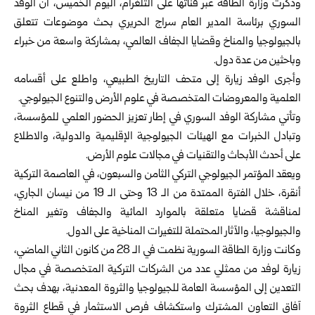
وذكرت وزارة الطاقة عبر قناتها على التلغرام، اليوم الخميس، أن الوفد
السوري برئاسة المدير العام سراج الحريري بحث موضوعات تتعلق
بالجيولوجيا والمناخ وقضايا الجفاف العالمي، بمشاركة واسعة من خبراء
وباحثين من عدة دول.
وأجرى الوفد زيارة إلى متحف التاريخ الطبيعي، واطلع على أقسامه
العلمية والمعروضات المتخصصة في علوم الأرض والتنوع الجيولوجي.
وتأتي مشاركة الوفد السوري في إطار تعزيز الحضور العلمي للمؤسسة،
وتبادل الخبرات مع الهيئات الجيولوجية الإقليمية والدولية، والاطلاع
على أحدث الأبحاث والتقنيات في مجالات علوم الأرض.
ويعقد المؤتمر الجيولوجي التركي الثامن والسبعون، في العاصمة التركية
أنقرة، خلال الفترة الممتدة من الـ 13 وحتى الـ 19 من نيسان الجاري،
لمناقشة قضايا متعلقة بالموارد المائية والجفاف وتغير المناخ
والجيولوجيا، والآثار المحتملة للتغيرات المناخية على الدول.
وكانت وزارة الطاقة السورية نظمت في الـ 28 من كانون الثاني الماضي،
زيارة لوفد من ممثلي عدد من الشركات التركية المتخصصة في مجال
التعدين إلى المؤسسة العامة للجيولوجيا والثروة المعدنية، بهدف بحث
آفاق التعاون المشترك واستكشاف فرص الاستثمار في قطاع الثروة