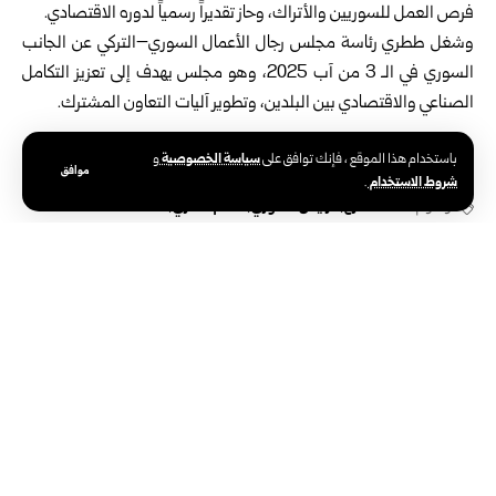
فرص العمل للسوريين والأتراك، وحاز تقديراً رسمياً لدوره الاقتصادي.
وشغل ططري رئاسة مجلس رجال الأعمال السوري–التركي عن الجانب
السوري في الـ 3 من آب 2025، وهو مجلس يهدف إلى تعزيز التكامل
الصناعي والاقتصادي بين البلدين، وتطوير آليات التعاون المشترك.
سياسة الخصوصية
باستخدام هذا الموقع ، فإنك توافق على
و
موافق
شروط الاستخدام
.
الوسوم:
أحمد الشرع
الرئيس السوري
حسام ططري
رئيس مجلس الأعمال السوري التركي
الوكالة العربية السورية للأنباء – سانا