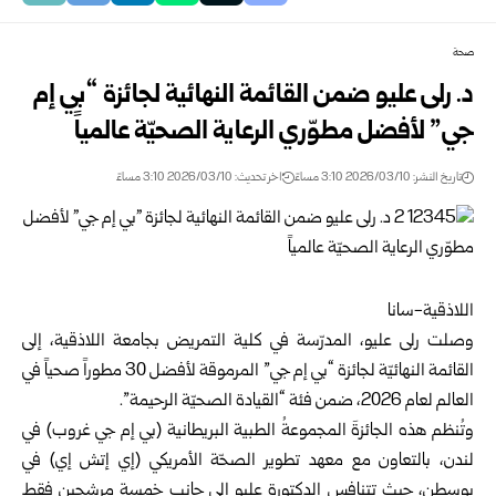
صحة
د. رلى عليو ضمن القائمة النهائية لجائزة “بي إم
جي” لأفضل مطوّري الرعاية الصحيّة عالمياً
تاريخ النشر: 2026/03/10 3:10 مساءً
اخر تحديث: 2026/03/10 3:10 مساءً
اللاذقية-سانا
وصلت رلى عليو، المدرّسة في كلية التمريض بجامعة
اللاذقية
، إلى
القائمة النهائيّة لجائزة “بي إم جي” المرموقة لأفضل 30 مطوراً صحياً في
العالم لعام 2026، ضمن فئة “القيادة الصحيّة الرحيمة”.
وتُنظم هذه الجائزةَ المجموعةُ الطبية البريطانية (بي إم جي غروب) في
لندن، بالتعاون مع معهد تطوير الصحّة الأمريكي (إي إتش إي) في
بوسطن، حيث تتنافس الدكتورة عليو إلى جانب خمسة مرشحين فقط