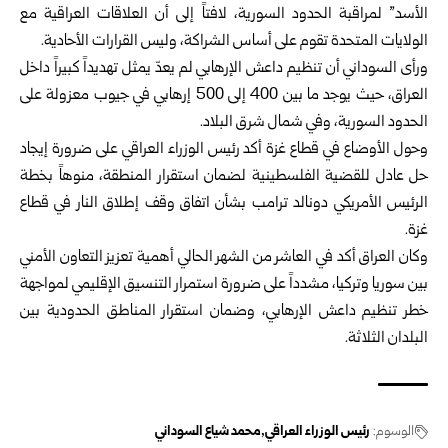
الأسد” لمراقبة الحدود السورية، لافتاً إلى أن العلاقات العراقية مع
الولايات المتحدة تقوم على أساس الشراكة، وليس القرارات الأحادية.
ورأى السوداني أن تنظيم داعش الإرهابي لم يعدّ يمثل تهديداً كبيراً داخل
العراق، حيث يوجد ما بين 400 إلى 500 إرهابي في جيوب معزولة على
الحدود السورية، وفي شمال شرق البلاد.
وحول الأوضاع في قطاع غزة أكد رئيس الوزراء العراقي على ضرورة إيجاد
حل عادل للقضية الفلسطينية لضمان استقرار المنطقة، منوهاً بخطة
الرئيس الأمريكي دونالد ترامب بشأن اتفاق وقف إطلاق النار في قطاع
غزة.
وكان العراق أكد في العاشر من الشهر الحالي أهمية تعزيز التعاون الأمني
بين سوريا وتركيا، مشدداً على ضرورة استمرار التنسيق الإقليمي لمواجهة
خطر تنظيم داعش الإرهابي، وضمان استقرار المناطق الحدودية بين
البلدان الثلاثة.
الوسوم:
رئيس الوزراء العراقي
محمد شياع السوداني