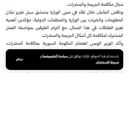
مجال مكافحة الجريمة والمخدرات.
وناقش الجانبان خلال لقاء في مبنى الوزارة ب
دمشق
سبل تعزيز تبادل
المعلومات والخبرات بين الوزارة والمنظمات الدولية، مؤكدين أهمية
تعزيز العلاقات في هذا المجال، مع التزام الطرفين بمواصلة العمل
المشترك لمكافحة كل أشكال الجريمة والمخدرات.
وأكد الوزير الويس اهتمام الحكومة السورية بمكافحة المخدرات،
وضرورة التعاون الدولي معها لتحقيق ذلك، إلى جانب دعمها لحماية
سياسة الخصوصية
باستخدام هذا الموقع ، فإنك توافق على
و
أراضيها ولمراقبة الحدود كعوامل مساعدة أساسية، في مجال مكافحة
موافق
شروط الاستخدام
.
المخدرات.
ولفت وزير العدل إلى وجود لجنة متخصصة تعمل على صياغة تشريعات
خاصة بمكافحة المخدرات، موضحاً أن القانون السوري يتضمن عقوبات
صارمة على جرائم المخدرات، وأن الحكومة تعمل على تنفيذ هذه
القوانين من خلال تعزيز آليات الرقابة.
من جانبها، أشادت مي بجهود الوزارة في مكافحة المخدرات والجريمة
المنظمة.
حضر اللقاء النائب العام للجمهورية، القاضي المستشار حسان التربة.