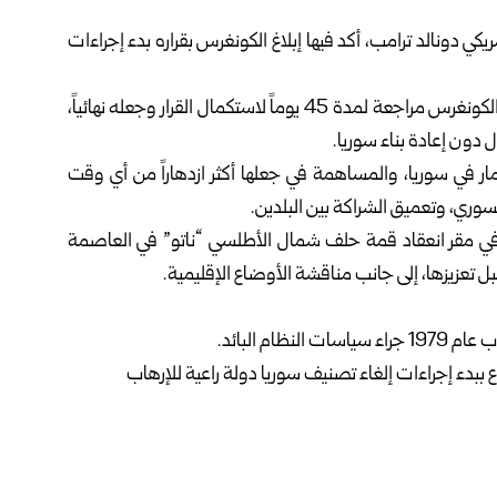
مريكي
دونالد ترامب
، أكد فيها إبلاغ ‏الكونغرس بقراره بدء إجراءات
وأوضح الرئيس ترامب في رسالته، أنه وفقاً للقانون سيجري الكونغرس مراجعة ‏لمدة 45 يوماً لاستكمال القرار وجعله نهائياً،
 دون إعادة بناء سوريا.‏
 في سوريا، ‏والمساهمة في جعلها أكثر ازدهاراً من أي وقت
لسوري، وتعميق الشراكة بين البلدين.‏
ي ‏مقر انعقاد قمة ‌‏حلف ‏شمال الأطلسي “ناتو” في العاصمة
بل تعزيزها، إلى جانب ‏مناقشة الأوضاع الإقليمية.‏
م البائد.‏