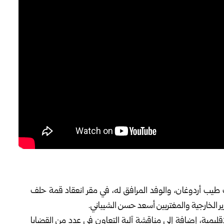
طيب أردوغان
، ‏والوفد المرافق له، في مقر انعقاد قمة حلف
ر الخارجية والمغتربين أسعد حسن الشيباني.‏
إقليمية، إضافة إلى ‏مناقشة آلية التعاون في عدد من القضايا