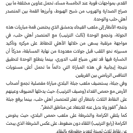
القدم، بمواجهات ‏قوية عند الخامسة مساء، تحمل عناوين مختلفة ما بين
صراع الصدارة والهروب من ‏شبح الهبوط، وأبرزها القمة بين المتصدر
أهلي حلب والوحدة.‏
وتتجه الأنظار إلى ملعب الفيحاء ب
دمشق
الذي يحتضن قمة مباريات هذه
الجولة، وتجمع ‏الوحدة (ثالث الترتيب) مع المتصدر أهلي حلب، في
مواجهة مرتقبة يسعى من خلالها ‏الأهلي للحفاظ على مركزه وتأكيد
مسيرته نحو اللقب قبل جولات معدودة من نهاية ‏المسابقة، مدركاً أن
الخسارة فيها قد تعني ضياع لقب الدوري، بينما يتطلع الوحدة لتحقيق
‏نتيجة إيجابية في هذه المباراة التي دائماً ما تحمل أعلى مستويات
التنافس الرياضي بين ‏الفريقين.‏
وفي جبلة، يستضيف ملعب جبلة البلدي مباراة مفصلية تجمع أصحاب
الأرض مع حمص ‏الفداء (وصيف الترتيب)، حيث يدخلها الضيوف وعينهم
على النقاط الثلاث بانتظار أي ‏تعثر للمتصدر أهلي حلب، بينما يرفع جبلة
شعار “الفوز ولا بديل عنه للابتعاد عن ‏مناطق الخطر”. ‏
كما يلتقي الكرامة والشرطة على ملعب حمص البلدي، حيث يخوض
الكرامة (رابع ‏الترتيب) اللقاء دون ضغوط، على عكس الشرطة الذي يبحث
عن نقاط ثلاث ثمينة ‏لتعزيز حظوظه بالبقاء.‏