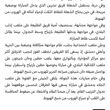
وفي درعا، يستقبل الشعلة فريق تشرين الذي يدخل المباراة بوضعية
مريحة، في حين ‏يحتاج الشعلة للنقاط الثلاث لإحياء آماله في الهروب من
الهبوط.‏
وفي مواجهة مشابهة، يستضيف أمية فريق الطليعة على ملعب إدلب
البلدي، في مواجهة ‏يدخلها الطليعة بارتياح وسط الجدول، بينما يقاتل
أمية لكسب نقاط المباراة.‏
وعلى ملعب الحمدانية بحلب، تقام مواجهة متكافئة وصعبة بين الحرية
وأهلي دمشق، إذ ‏يسعى كلا الفريقين لخطف الفوز لتجنب الانزلاق أكثر
نحو مراكز المؤخرة، وبالتوازي ‏معها، يلعب حطين وخان شيخون على
ملعب اللاذقية البلدي، في مباراة يخوضها حطين ‏بارتياح واستقرار، بينما
يواصل ضيفه خان شيخون صراعه المرير للهروب من شبح ‏الهبوط.‏
وفي ختام مباريات هذه الجولة، يلتقي الجيش مع الفتوة على ملعب
الجلاء بدمشق في ‏مباراة يسعى فيها الطرفان لتحسين موقعهما على
جدول الترتيب العام، بعد أن ضمنا ‏البقاء والابتعاد عن ضغوط المنافسة
على اللقب أو صراع الهروب من شبح الهبوط.‏