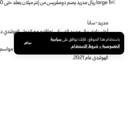
مدريد-سانا‏
أعلن
نادي ريال مدريد
الإسباني تعاقده مع الدولي الهولندي
دي
باستخدام هذا الموقع ، فإنك توافق على
سياسة
‏مواسم، حتى الـ 30 من حزيران عام 2030.
موافق
الخصوصية
و
شروط الاستخدام
.
وأمضى دومفريس البالغ من الع
‏الهولندي عام 2021.
‏حاسمة، كما توج بلقب الدوري الإيطالي عامي 2024 و2026.
ومن المتوقع أن ينضم دومفريس إلى تدريبات ريال مدريد خلال 
‏سانتياغو برنابيو، استعداداً لانطلاق الموسم الجديد.
وبهذا التعاقد، أصبح دومفريس رابع صفقات ريال مدريد للمو
‏كوناتي، والبرتغالي برناردو سيلفا.