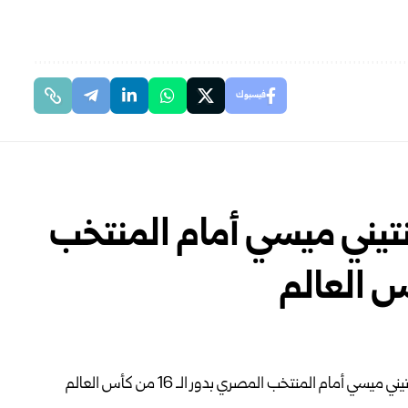
فيسبوك
يني ميسي أمام المنتخب