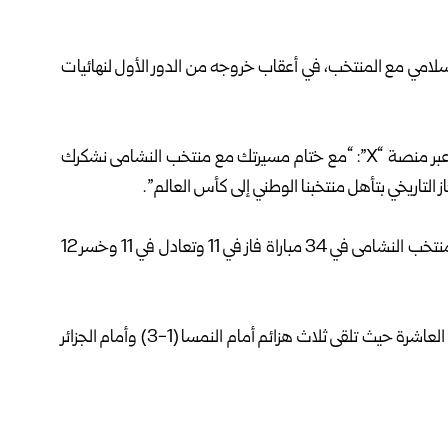
 السلامي مع المنتخب، في أعقاب خروجه من الدور الأول لنهائيات
وقال رئيس الاتحاد الأردني لكرة القدم الأمير علي بن الحسين عبر منصة “X”: “مع ختام مسيرتك مع منتخب النشامى نشكرك
لتاريخي بتأهل منتخبنا الوطني إلى كأس العالم”.
وتولى السلامي تدريب المنتخب الأردني من عام 2024 وقاد منتخب النشامى في 34 مباراة فاز في 11 وتعادل في 11 وخسر 12
وخاض المنتخب الأردني غمار كأس العالم، ضمن المجموعة العاشرة حيث تلقى ثلاث هزائم أمام النمسا (1-3) وأمام الجزائر