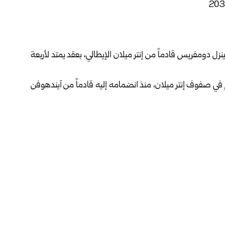
نزل دومفريس
قادماً من إنتر ميلان الإيطالي، بعقد يمتد لأربعة
مر 30 عاماً، خمسة مواسم في صفوف إنتر ميلان، منذ انضمامه إليه قادماً من آيندهوفن
وخلال مسيرته مع الفريق الإيطالي، شارك اللاعب الهولندي في 207 مباريات، سجل خلالها 27 هدفاً، وقدم 28 تمريرة
الأيام المقبلة، قبل تقديمه رسمياً لجماهير النادي على ملعب
سم المقبل، بعد الإسباني مارك كوكوريلا، والفرنسي إبراهيما