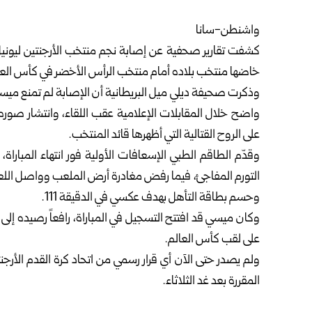
واشنطن-سانا
كشفت تقارير صحفية عن إصابة نجم منتخب الأرجنتين
ليوني
خاضها منتخب بلاده أمام منتخب الرأس الأخضر في كأس العالم، وانتهت بفو
وذكرت صحيفة ديلي ميل البريطانية أن الإصابة لم تمنع ميسي 
واضح خلال المقابلات الإعلامية عقب اللقاء، وانتشار صوره
على الروح القتالية التي أظهرها قائد المنتخب.
وقدّم الطاقم الطبي الإسعافات الأولية فور انتهاء المبا
التورم المفاجئ، فيما رفض مغادرة أرض الملعب وواصل اللعب 
وحسم بطاقة التأهل بهدف عكسي في الدقيقة 111.
وكان ميسي قد افتتح التسجيل في المباراة، رافعاً رصيده إل
على لقب كأس العالم.
ولم يصدر حتى الآن أي قرار رسمي من اتحاد كرة القدم الأرجن
المقررة بعد غد الثلاثاء.