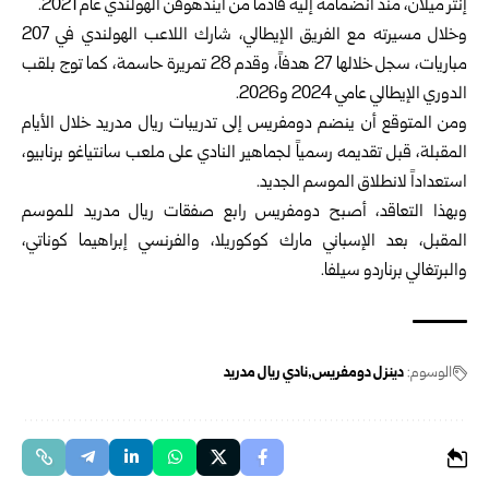
إنتر ميلان، منذ انضمامه إليه قادماً من آيندهوفن ‏الهولندي عام 2021.
وخلال مسيرته مع الفريق الإيطالي، شارك اللاعب الهولندي في 207
مباريات، سجل خلالها 27 هدفاً، وقدم 28 تمريرة ‏حاسمة، كما توج بلقب
الدوري الإيطالي عامي 2024 و2026.
ومن المتوقع أن ينضم دومفريس إلى تدريبات ريال مدريد خلال الأيام
المقبلة، قبل تقديمه رسمياً لجماهير النادي على ملعب ‏سانتياغو برنابيو،
استعداداً لانطلاق الموسم الجديد.
وبهذا التعاقد، أصبح دومفريس رابع صفقات ريال مدريد للموسم
المقبل، بعد الإسباني مارك كوكوريلا، والفرنسي إبراهيما ‏كوناتي،
والبرتغالي برناردو سيلفا.
الوسوم:
دينزل دومفريس
نادي ريال مدريد