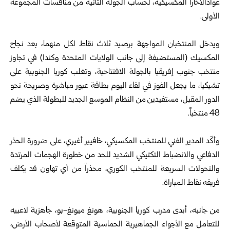
غوادالاخارا المكسيكية، لحساب الجولة الثانية من منافسات المجموعة
الأولى.
ويدخل المنتخبان المواجهة برصيد ثلاث نقاط لكل منهما، بعد نجاح
المكسيك (المستضيفة إلى جانب الولايات المتحدة وكندا) في تجاوز
منتخب جنوب إفريقيا بالجولة الافتتاحية، وتغلب كوريا الجنوبية على
تشيكيا، ما يجعل الفوز في لقاء اليوم بطاقة عبور مباشرة وصريحة نحو
الدور المقبل، مستفيدين من النظام الموسع الجديد للبطولة الذي يضم
48 منتخباً.
وأكّد المدير الفني للمنتخب المكسيكي، خافيير أغيري، على ضرورة الحذر
الدفاعي والانضباط التكتيكي الشديد للحد من خطورة الهجمات المرتدة
والتحولات السريعة للمنتخب الكوري، محذراً من أي تهاون قد يكلف
فريقه نقاط المباراة.
من جانبه، أبدى مدرب كوريا الجنوبية، هونغ ميونغ-بو، جاهزية لاعبيه
للتعامل مع الأجواء الجماهيرية الحماسية المتوقعة لأصحاب الأرض،