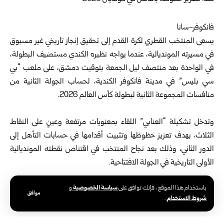
فانكوفر-سانا
يسعى المنتخب القطري لكرة القدم إلى تحقيق إنجاز تاريخي غير مسبوق
في مسيرته المونديالية، عندما يواجه نظيره الكندي مستضيف البطولة،
في الواحدة بعد منتصف ليل الجمعة بتوقيت دمشق، على ملعب “بي
سي بليس” في مدينة فانكوفر الكندية، لحساب الجولة الثانية من
منافسات المجموعة الثانية لبطولة كأس العالم 2026.
وتدخل تشكيلة “العنابي” اللقاء بمعنويات مرتفعة وعينٍ على النقاط
الثلاث، بهدف تعزيز حظوظها وتثبيت أقدامها في حسابات التأهل إلى
الدور الثاني، وذلك بعد نجاح المنتخب في اقتناص نقطته المونديالية
الأولى التاريخية في الجولة الافتتاحية.
سياسة الخصوصية
باستخدام هذا الموقع ، فإنك توافق على
و
ويدرك الكادر الفني واللاعبون أن الفوز في هذا اللقاء الصعب، يمثل
موافق
شروط الاستخدام
.
البوابة الأساسية لكتابة فصل جديد في تاريخ الكرة الآسيوية والعربية.