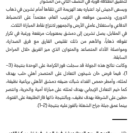
لتحقيق انطلاقة قوية في النصف الثاني من المشوار.
ويسعى الجيش لرد اعتباره بعد الهزيمة التي تلقاها أمام تشرين في ذهاب
الدوري، وتحسين موقعه في الترتيب العام، معتمداً على الانضباط
الدفاعي واستغلال عاملي الأرض والجمهور لانتزاع نقاط المباراة الثلاث.
في المقابل، يصل تشرين إلى دمشق بمعنويات مرتفعة ورغبة في تكرار
تفوقه ذهاباً، والأهم من ذلك تقليص الفارق مع فرق الصدارة،
ومواصلة الأداء المتصاعد والمتوازن الذي ميز الفريق خلال المراحل
السابقة.
وكانت نتائج هذه الجولة قد سجلت فوز الكرامة على الوحدة بنتيجة (3-
1)، فيما فرض خان شيخون التعادل على المتصدر أهلي حلب بهدف
لمثله، وأمطر حمص الفداء شباك ضيفه دمشق الأهلي برباعية نظيفة،
كما خيم التعادل الإيجابي بهدف لمثله على مباراة أمية والحرية، وانتصر
حطين على الشرطة بهدف نظيف، وبالنتيجة ذاتها فاز الطليعة على الفتوة،
بينما عمق جبلة جراح الشعلة بالفوز عليه بنتيجة (2-1).