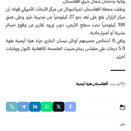
ولاية بدخشان شمال شرق أفغانستان.
ونقلت محطة أفغانستان انترناشونال عن مرکز الأبحاث الأمریكي قوله: إن
مركز الزلزال يقع على بُعد نحو 27 كيلومتراً من مديرية جُرم وعلى عمق
198 كيلومتراً تحت سطح الأرض، دون ورود تقارير عن وقوع خسائر
بشرية أو أضرار مادية.
ولقي 8 أشخاص مصرعهم أوائل نيسان الجاري جراء هزة أرضية بقوة
5.9 درجات على مقياس ريختر ضربت العاصمة الأفغانية كابول وولايات
أخرى.
الوسوم:
أفغانستان
هزة أرضية
دولي