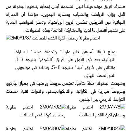
مشرف فريق مونة عيلتنا نبيل الشحمة أبدى إعجابه بتنظيم البطولة من
قبل وزارة الرياضة والشباب وسفارة البحرين، مؤكداً أن المباراة
النهائية بين الفريقين تعكس الروح الرياضية، وتحفز المواهب الشابة
على تقديم أفضل ما لديها والمشاركة الدائمة بهذه البطولات.
وبلغ فريقا “سيفن دايز مارت” و”مونة عيلتنا” المباراة
النهائية، بعد فوز الأول على فريق “الشوق” بنتيجة 3-1،
والثاني على فريق “بيتا” بنتيجة 11-5، وذلك في مواجهتي
الدور نصف النهائي.
وشهدت البطولة حفلاً ختامياً، تضمن عروضاً رياضية في جمباز الباركور،
وعروضاً مهارية في الكاراتيه والتايكوانجستو، وفقرات فنية جسدت
الترابط التاريخي بين البلدين.