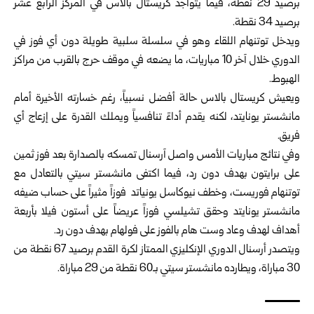
برصيد 29 نقطة، فيما يتواجد كريستال بالاس في المركز الرابع عشر
برصيد 34 نقطة.
ويدخل توتنهام اللقاء وهو في سلسلة سلبية طويلة دون أي فوز في
الدوري خلال آخر 10 مباريات، ما يضعه في موقف حرج بالقرب من مراكز
الهبوط.
ويعيش كريستال بالاس حالة أفضل نسبياً، رغم خسارته الأخيرة أمام
مانشستر يونايتد، لكنه يقدم أداءً تنافسياً ويملك القدرة على إزعاج أي
فريق.
وفي نتائج مباريات الأمس واصل آرسنال تمسكه بالصدارة بعد فوز ثمين
على برايتون بهدف دون رد، فيما اكتفى مانشستر سيتي بالتعادل مع
توتنهام فوريست، وخطف نيوكاسل يونياتد فوزاً مثيراً على حساب ضيفه
مانشستر يونايتد وحقق تشيلسي فوزاً عريضاً على أستون فيلا بأربعة
أهداف لهدف وعاد وست هام بالفوز على فولهام بهدف دون رد.
ويتصدر أرسنال الدوري الإنكليزي الممتاز لكرة القدم برصيد 67 نقطة من
30 مباراة، ويطارده مانشستر سيتي بـ60 نقطة من 29 مباراة.