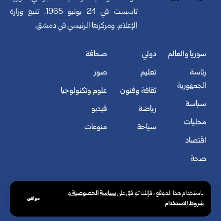
تأسست في 24 يونيو 1965. تتبع وزارة
الإعلام، ومركزها الرئيسي في دمشق.
سوريا والعالم
دولي
صحافة
رئاسة
تعليم
صور
الجمهورية
ثقافة وفنون
علوم وتكنولوجيا
سياسة
رياضة
فيديو
محليات
سياحة
منوعات
اقتصاد
صحة
سياسة الخصوصية
باستخدام هذا الموقع ، فإنك توافق على
و
موافق
شروط الاستخدام
.
© الوكالة العربية السورية للأنباء. كافة الحقوق محفوظة.