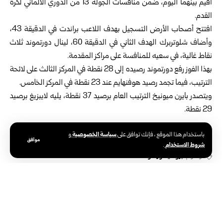
أقيم بينهما اليوم، ضمن منافسات الجولة 13 من الدوري الألماني لكرة
القدم.
افتتح أصحاب الأرض التسجيل بهدف اللاعب براندت في الدقيقة 43،
وأضاف شلوتربرك الهدف الثاني في الدقيقة 60، لينال دورتموند ثلاث
نقاط غالية، في سعيه للمنافسة على مراكز المقدمة.
بهذا الفوز رفع دورتموند رصيده إلى 28 نقطة في المركز الثالث على لائحة
الترتيب، فيما تجمد رصيد هوفنهايم عند 23 نقطة في المركز الخامس.
ويتصدر بايرن ميونيخ الترتيب العام برصيد 37 نقطة، يليه لايبزيغ برصيد
29 نقطة.
سياسة الخصوصية
باستخدام هذا الموقع ، فإنك توافق على
و
موافق
شروط الاستخدام
.
الوسوم:
بروسيا دورتموند