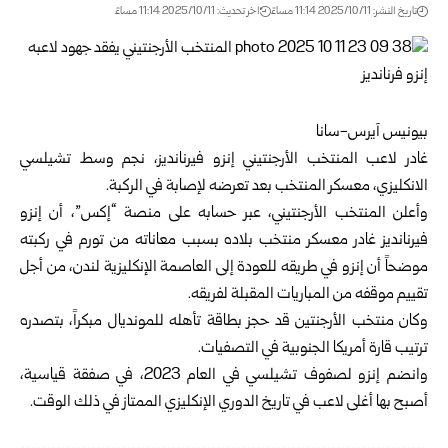
تاريخ النشر: 2025/10/11 11:14 مساءً
اخر تحديث: 2025/10/11 11:14 مساءً
بيونيس آيرس-سانا
غادر لاعب المنتخب الأرجنتيني إنزو فيرنانديز، نجم وسط تشيلسي
الانكليزي، معسكر المنتخب بعد تعرضه لإصابة في الركبة.
وأعلن المنتخب الأرجنتيني، عبر حسابه على منصة “إكس”، أن إنزو
فيرنانديز غادر معسكر منتخب بلاده بسبب معاناته من تورم في ركبته
موضحاً أن إنزو في طريقه للعودة إلى العاصمة الإنكليزية لندن، من أجل
تقييم موقفه من المباريات المقبلة لفريقه.
وكان منتخب الأرجنتين قد حجز بطاقة تأهله للمونديال مبكراً، بتصدره
ترتيب قارة أمريكا الجنوبية في التصفيات.
وانضم إنزو لصفوف تشيلسي في العام 2023، في صفقة قياسية،
أصبح بها أغلى لاعب في تاريخ الدوري الإنكليزي الممتاز في ذلك الوقت.