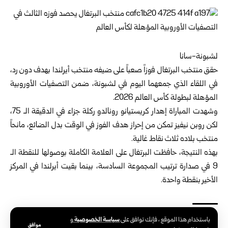
لشبونة-سانا
حقق منتخب البرتغال فوزاً صعباً على ضيفه منتخب أيرلندا بهدف دون رد،
في اللقاء الذي جمعهما اليوم في لشبونة، ضمن التصفيات الأوروبية
المؤهلة لبطولة كأس العالم 2026.
وشهدت المباراة إهدار كريستيانو رونالدو ركلة جزاء في الدقيقة الـ 75،
لكن روبن نيفيز تمكن من إحراز هدف الفوز في الوقت بدل الضائع، مانحاً
منتخب بلاده ثلاث نقاط غالية.
بهذه النتيجة، حافظت البرتغال على العلامة الكاملة بوصولها للنقطة الـ
9 في صدارة ترتيب المجموعة السادسة، بينما بقيت أيرلندا في المركز
الأخير بنقطة واحدة.
سياسة الخصوصية
باستخدام هذا الموقع ، فإنك توافق على
و
موافق