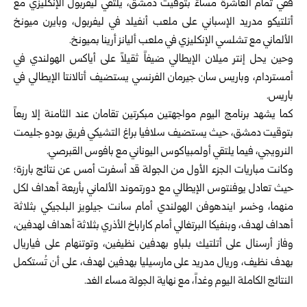
ففي تمام العاشرة مساءً بتوقيت دمشق، يلتقي ليفربول الإنكليزي مع
أتلتيكو مدريد الإسباني على ملعب أنفيلد في ليفربول، وبايرن ميونخ
الألماني مع تشلسي الإنكليزي في ملعب أليانز أرينا بميونخ.
وحين يحل إنتر ميلان الإيطالي ضيفاً ثقيلاً على أياكس الهولندي في
أمستردام، وباريس سان جيرمان الفرنسي يستضيف أتالانتا الإيطالي في
باريس.
كما يشهد برنامج اليوم مواجهتين مبكرتين تقامان عند الثامنة إلا ربعاً
بتوقيت دمشق، حيث يستضيف سلافيا براغ التشيكي فريق بودو جليمت
النرويجي، فيما يلتقي أولمبياكوس اليوناني مع بافوس القبرصي.
وكانت مباريات الجزء الأول من الجولة قد أسفرت أمس عن نتائج بارزة؛
حيث تعادل يوفنتوس الإيطالي مع دورتموند الألماني بأربعة أهداف لكل
منهما، وخسر ايندهوفن الهولندي أمام سانت جيلويز البلجيكي بثلاثة
أهداف لهدف، وبنفيكا البرتغالي أمام كاراباخ الأذري بثلاثة أهداف لهدفين،
وفاز أرسنال على أتلتيك بلباو بهدفين نظيفين، وتوتنهام على فياريال
بهدف نظيف، وريال مدريد على مارسيليا بهدفين لهدف، على أن تُستكمل
النتائج الكاملة اليوم وغداً، مع نهاية الجولة مساء الغد.