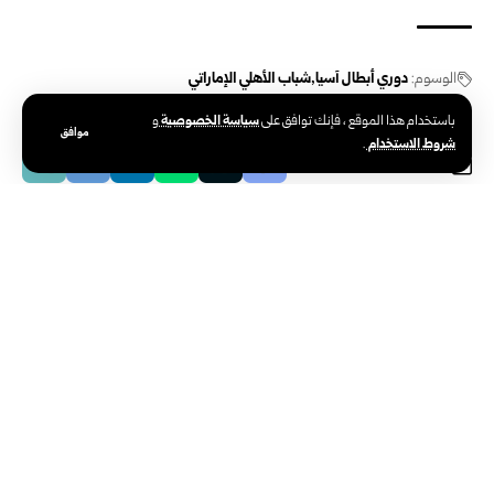
الوسوم:
دوري أبطال آسيا
شباب الأهلي الإماراتي
سياسة الخصوصية
باستخدام هذا الموقع ، فإنك توافق على
و
موافق
شروط الاستخدام
.
الوكالة العربية السورية للأنباء – سانا
الوكالة الوطنية الرسمية للأخبار في سوريا،
تأسست في 24 يونيو 1965. تتبع وزارة
الإعلام، ومركزها الرئيسي في دمشق.
سوريا والعالم
دولي
صحافة