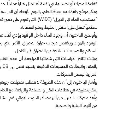
كفاءة المحرك أو تحسينها، في تقنية قد تمثل خياراً عملياً للح
وذكر موقع ScienceDaily العلمي اليوم ال
“مستحلب الماء في الديزل” (WiDE)
سطحياً تعمل على استقرار الخليط ومنع انفصاله.
وأوضح الباحثون أن وجود الماء داخل الوقود يؤدي أثناء عملي
الوقود بالهواء ويخفض درجات حرارة الاحتراق، الأمر الذي ي
السخام والجسيمات الناتجة عن الاحتراق غير الكامل.
بال
الحرارية لبعض المحركات.
وأشار الباحثون إلى أن هذه الطريقة لا تتطلب تعديلات جوهرية
يمكن تطبيقه في قطاعات النقل والصناعة والزراعة، مع الحاجة 
وتُعد محركات الديزل من أبرز مصادر التلوث الهوائي رغم انتشار 
من آثارها البيئية والصحية.