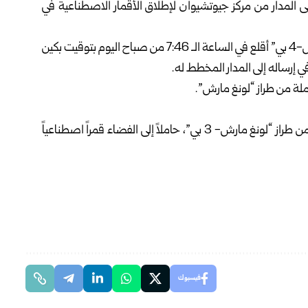
لى المدار من مركز ‏جيوتشيوان لإطلاق الأقمار الاصطناعية في
وذكرت وكالة شينخوا للأنباء أن الصاروخ من طراز “لونغ مارش-4 بي” أقلع في ‏الساعة الـ 7:46 من صباح اليوم بتوقيت بكين
وكانت الصين أطلقت في الـ 16 من الشهر الماضي صاروخاً من طراز “لونغ مارش- 3 بي”، ‏حاملاً إلى الفضاء ‏قمراً اصطناعياً
فيسبوك