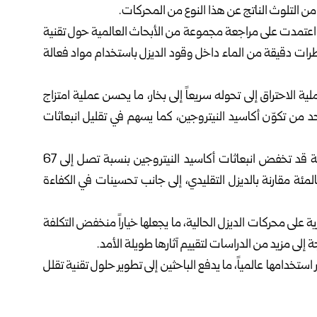
د من التلوث الناتج عن هذا النوع من المحركات.
أربعاء أن الدراسة اعتمدت على مراجعة مجموعة من الأبحاث العالمية حول تقنية
، التي تقوم على دمج قطرات دقيقة من الماء داخل وقود الديزل باستخدام مواد فعالة
ة الاحتراق إلى تحوله سريعاً إلى بخار، ما يحسن عملية امتزاج
حد من تكوّن أكاسيد النيتروجين، كما يسهم في تقليل انبعاثات
وبيّنت نتائج الدراسات التي شملتها المراجعة أن هذه التقنية قد تخفض انبعاثات أكاسيد النيتروجين بنسبة تصل إلى 67
مئة، وانبعاثات الجسيمات الدقيقة بنسبة تصل إلى 68 بالمئة مقارنة بالديزل التقليدي، إلى جانب تحسينات في الكفاءة
 على محركات الديزل الحالية، ما يجعلها خياراً منخفض التكلفة
إلى مزيد من الدراسات لتقييم آثارها طويلة الأمد.
استخدامها عالمياً، ما يدفع الباحثين إلى تطوير حلول تقنية تقلل