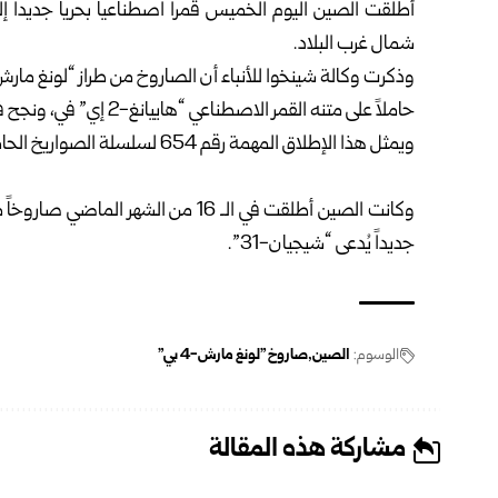
أطلقت الصين اليوم الخميس قمراً اصطناعياً بحرياً جديداً إ
شمال غرب البلاد.‏
حاملاً على متنه القمر الاصطناعي “هاييانغ-‌‏2 إي” في، ونجح في إرساله إلى المدار المخطط له.‏
ويمثل هذا الإطلاق المهمة رقم 654 لسلسلة الصواريخ الحاملة من طراز “لونغ مارش”‏.‏
‏ ‏
جديداً يُدعى “شيجيان-31”.‏
الوسوم:
الصين
صاروخ "لونغ مارش-4 بي"
مشاركة هذه المقالة