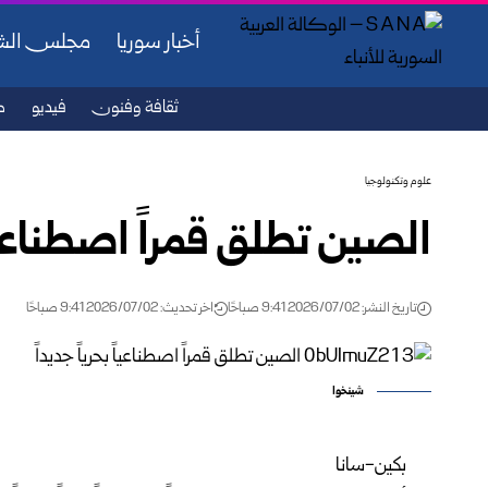
أخبار سوريا
مجلس ال
ثقافة وفنون
فيديو
ص
علوم وتكنولوجيا
الصين تطلق قمراً اصطناعياً 
تاريخ النشر: 2026/07/02 9:41 صباحًا
اخر تحديث: 2026/07/02 9:41 صباحًا
شينخوا
بكين-سانا‏