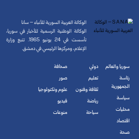
الوكالة العربية السورية للأنباء – سانا
الوكالة الوطنية الرسمية للأخبار في سوريا،
تأسست في 24 يونيو 1965. تتبع وزارة
الإعلام، ومركزها الرئيسي في دمشق.
سوريا والعالم
دولي
صحافة
رئاسة
تعليم
صور
الجمهورية
ثقافة وفنون
علوم وتكنولوجيا
سياسة
رياضة
فيديو
محليات
سياحة
منوعات
اقتصاد
صحة