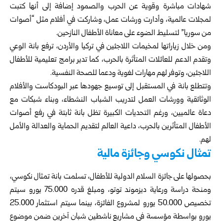
شهادات مباشرة وقوية عن الحرب والصمود إضافة إلى أنها كتبت
لمجلات عالمية، وأدارت ورشات عمل، وشاركت في أفلام مثل “أصوات
من سوريا” لتسليط الضوء على معاناة الأطفال النازحين.
ومن خلال زياراتها لمخيمات اللاجئين في تركيا والأردن، ترفع بانة الوعي
وتقدم الدعم للعائلات المتأثرة بالحرب، كما تدير برامج تعليمية للأطفال
اللاجئين، وتوفر لهم مهارات لغوية ودعما للصحة النفسية.
وتتطلع بانة في المستقبل إلى توسيع جهودها عبر البودكاست والأفلام
الوثائقية وورشات العمل لتدريب الشباب النشطاء، وبناء شبكات مع
دعاة عالميين، ورغم التحديات الكبيرة تظل بانة ثابتة في رفع أصوات
الأطفال المتأثرين بالحرب، داعية العالم لتقديم الحماية والعدالة والأمل
لهم.
تمثال نكوسي وجائزة مالية
بحصولها على جائزة السلام الدولية للأطفال، تسلمت بانة تمثال نكوسي،
ومنحة دراسة ورعاية ديزموند توتو، ومبلغ قدره 75.000 يورو سيتم
تخصيص 50.000 يورو لمشروع الفائزة، بينما سيتم استثمار 25.000
يورو بواسطة مؤسسة في مشاريع ناشطين شبان آخرين ضمن موضوع