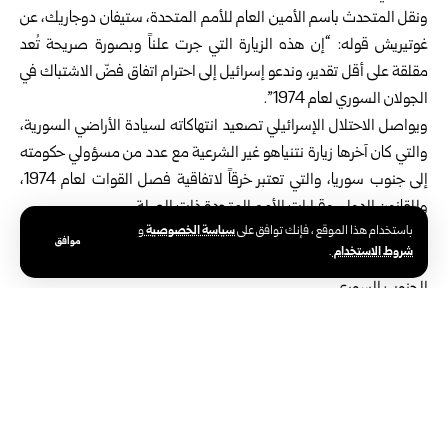
ونقل المتحدث باسم الأمين العام للأمم المتحدة، ستيفان دوجاريك، عن
غوتيريش قوله: “إن هذه الزيارة التي جرت علناً وبصورة صريحة تُعد
مقلقة على أقل تقدير، وندعو إسرائيل إلى احترام اتفاق فضّ الاشتباك في
الجولان السوري لعام 1974”.
ويواصل الاحتلال الإسرائيلي تصعيد انتهاكاته لسيادة الأراضي السورية،
والتي كان آخرها زيارة نتنياهو غير الشرعية مع عدد من مسؤولي حكومته
إلى جنوب سوريا، والتي تعتبر خرقاً لاتفاقية فصل القوات لعام 1974،
وللقانون الدولي وقرارات الأمم المتحدة ذات الصلة.
سياسة الخصوصية
باستخدام هذا الموقع ، فإنك توافق على
و
وتدين سوريا هذه الاعتداءات، وتطالب المجتمع الدولي إلى الاضطلاع
موافق
شروط الاستخدام
.
بمسؤولياته وردع ممارسات الاحتلال وإلزامه بالانسحاب الكامل من
الجنوب السوري.
الوسوم:
أنطونيو غوتيريش
الأمين العام للأمم المتحدة