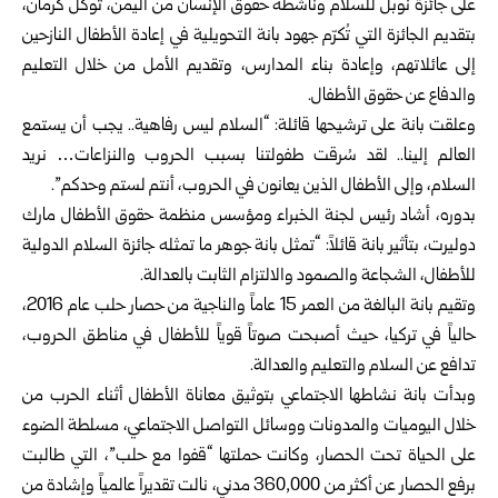
على جائزة نوبل للسلام وناشطة حقوق الإنسان من اليمن، توكل كرمان،
بتقديم الجائزة التي تُكرّم جهود بانة التحويلية في إعادة الأطفال النازحين
إلى عائلاتهم، وإعادة بناء المدارس، وتقديم الأمل من خلال التعليم
والدفاع عن حقوق الأطفال.
وعلقت بانة على ترشيحها قائلة: “السلام ليس رفاهية.. يجب أن يستمع
العالم إلينا.. لقد سُرقت طفولتنا بسبب الحروب والنزاعات… نريد
السلام، وإلى الأطفال الذين يعانون في الحروب، أنتم لستم وحدكم”.
بدوره، أشاد رئيس لجنة الخبراء ومؤسس منظمة حقوق الأطفال مارك
دوليرت، بتأثير بانة قائلاً: “تمثل بانة جوهر ما تمثله جائزة السلام الدولية
للأطفال، الشجاعة والصمود والالتزام الثابت بالعدالة.
وتقيم بانة البالغة من العمر 15 عاماً والناجية من حصار حلب عام 2016،
حالياً في تركيا، حيث أصبحت صوتاً قوياً للأطفال في مناطق الحروب،
تدافع عن السلام والتعليم والعدالة.
وبدأت بانة نشاطها الاجتماعي بتوثيق معاناة الأطفال أثناء الحرب من
خلال اليوميات والمدونات ووسائل التواصل الاجتماعي، مسلطة الضوء
على الحياة تحت الحصار، وكانت حملتها “قفوا مع حلب”، التي طالبت
برفع الحصار عن أكثر من 360,000 مدني، نالت تقديراً عالمياً وإشادة من