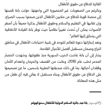
الفائزة للدفاع عن حقوق الأطفال.
وبالرغم من الصعوبات غير المتصورة التي واجهتها، حوّلت بانة قصتها
إلى منصة قوية للدفاع عن ملايين الأطفال الذين صمتوا بسبب الصراع،
وإن تفانيها في التعليم والسلام وحقوق الأطفال يذكرنا جميعاً بأن أصغر
الأصوات يمكن أن تُحدث تغييراً نظامياً حيث توفر بانة القيادة الأخلاقية
التي يشتاق إليها العالم”.
وتعد إنجازاتها دعوة للعالم للتوحد في تلبية احتياجات الأطفال في مناطق
النزاع وضمان مستقبل أفضل للأجيال القادمة.
يشار إلى أن بانة عاشت الحرب السورية منذ طفولتها، وشهدت الحصار
المدمر لحلب عام 2016، وعانت من القصف والحرمان وانعدام الأمان
وفقدان أحبائها، بما في ذلك صديقتها المقربة ياسمين، ما عزز تصميمها
على الدفاع عن حقوق الأطفال وبناء مستقبل لا يعاني فيه أي طفل من
مثل هذه المعاناة.
الوسوم:
بانا عبد
جائزة السلام الدولية للأطفال
ستوكهولم