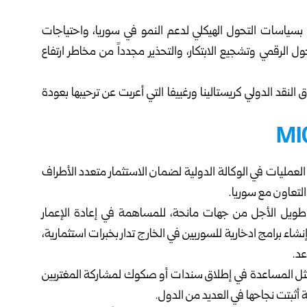
 بسياسات التحول الهيكلي لدعم النمو في سوريا، واحتياجات
ل الرقمي وتشجيع الابتكار، والتحذير مجدداً من مخاطر ارتفاع
لنقد الدولي كريستالينا ورغييفا التي أعربت عن ترحيبها بعودة
س العمليات في الوكالة الدولية لضمان الاستثمار متعدد الأطراف
 طويل الأجل من جهات مانحة، للمساهمة في إعادة الإعمار
ء برامج ادخارية للسوريين في الخارج تدار بخبرات استثمارية،
د.
مثل المساعدة في إطلاق سندات أو صكوك لمشاركة المغتربين
بة أثبتت نجاحها في العديد من الدول.