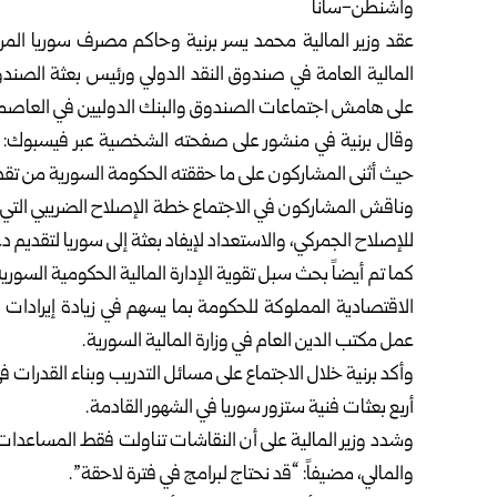
واشنطن-سانا
عقد
وزير المالية
محمد يسر برنية و
حاكم مصرف سوريا المر
المالية العامة في صندوق النقد الدولي ورئيس بعثة الصندوق 
على هامش اجتماعات الصندوق والبنك الدوليين في العاصمة
وقال برنية في منشور على صفحته الشخصية عبر فيسبوك: إ
حيث أثنى المشاركون على ما حققته الحكومة السورية من تقدم
وناقش المشاركون في الاجتماع خطة الإصلاح الضريبي التي 
للإصلاح الجمركي، والاستعداد لإيفاد بعثة إلى سوريا لتقديم د
الاقتصادية المملوكة للحكومة بما يسهم في زيادة إيرادات 
عمل مكتب الدين العام في وزارة المالية السورية.
وأكد برنية خلال الاجتماع على مسائل التدريب وبناء القدرات في
أربع بعثات فنية ستزور سوريا في الشهور القادمة.
وشدد وزير المالية على أن النقاشات تناولت فقط المساعدات
والمالي، مضيفاً: “قد نحتاج لبرامج في فترة لاحقة”.