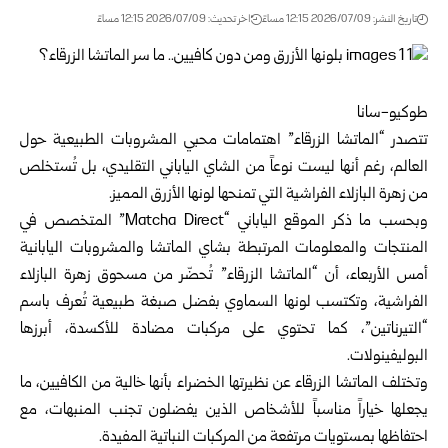
تاريخ النشر: 2026/07/09 12:15 مساءً
اخر تحديث: 2026/07/09 12:15 مساءً
طوكيو-سانا
تتصدر “الماتشا الزرقاء” اهتمامات محبي المشروبات الطبيعية حول
العالم، رغم أنها ليست نوعاً من الشاي الياباني التقليدي، بل تُستخلص
من زهرة البازلاء الفراشية التي تمنحها لونها الأزرق المميز.
وبحسب ما ذكر الموقع الياباني “Matcha Direct” المتخصص في
المنتجات والمعلومات المرتبطة بشاي الماتشا والمشروبات اليابانية
أمس الأربعاء، أن “الماتشا الزرقاء” تُحضّر من مسحوق زهرة البازلاء
الفراشية، وتكتسب لونها السماوي بفضل صبغة طبيعية تُعرف باسم
“التيرناتين”، كما تحتوي على مركبات مضادة للأكسدة، أبرزها
البوليفينولات.
وتختلف الماتشا الزرقاء عن نظيرتها الخضراء بأنها خالية من الكافيين، ما
يجعلها خياراً مناسباً للأشخاص الذين يفضلون تجنب المنبهات، مع
احتفاظها بمستويات مرتفعة من المركبات النباتية المفيدة.