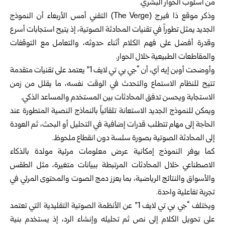
من أسلوب الحوار البشري.
وذكر موقع ذا فيرج (The Verge) التقني أمس الأربعاء أن النموذج
الجديد يمثل تطوراً في تقنيات المحادثة الصوتية، إذ يتيح استجابات أسرع
وقدرة أفضل على فهم الكلام أثناء حدوثه، والتعامل مع التوقفات
والمقاطعات الطبيعية خلال الحوار.
وأوضحت أوبن إيه آي، أن “جي بي تي لايف 1” يعتمد على تقنيات متقدمة
تتيح للنظام الاستماع والتحدث في الوقت نفسه، ما يقلل من زمن
الاستجابة ويحسن تدفق المحادثات بين المستخدم والمساعد الذكي.
ويمكن للنموذج الجديد الاستعانة تلقائياً بالنماذج النصية المتطورة عند
الحاجة إلى مهام تتطلب قدرات إضافية في التحليل أو البحث، ثم العودة
إلى المحادثة الصوتية بصورة سلسة دون انقطاع ملحوظ.
كما يوفر النموذج إمكانية عرض معلومات مرئية مولدة بالذكاء
الاصطناعي خلال المحادثات المرتبطة ببيانات متغيرة، مثل الطقس
والأسواق والنتائج الرياضية، بما يعزز دمج الصوت والمحتوى المرئي في
تجربة تفاعلية واحدة.
ويختلف “جي بي تي لايف 1” عن الأنظمة الصوتية التقليدية التي تعتمد
على تحويل الكلام إلى نص ثم تحليله وإنشاء الرد، إذ يستخدم بنية