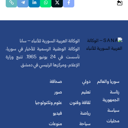
الوكالة العربية السورية للأنباء – سانا
الوكالة الوطنية الرسمية للأخبار في سوريا،
تأسست في 24 يونيو 1965. تتبع وزارة
الإعلام، ومركزها الرئيسي في دمشق.
سوريا والعالم
دولي
صحافة
رئاسة
تعليم
صور
الجمهورية
ثقافة وفنون
علوم وتكنولوجيا
سياسة
رياضة
فيديو
محليات
سياحة
منوعات