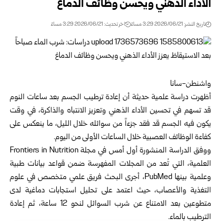
الأداء الذهني ويحسن وظائف الدماغ
تاريخ النشر: 2026/06/21 3:29 مساءً
اخر تحديث: 2026/06/21 3:29 مساءً
واشنطن-سانا
أظهرت دراسة علمية حديثة أن إعادة ترطيب الجسم بعد ساعات النوم
قد تسهم في تحسين الأداء الذهني وتعزيز الانتباه والذاكرة، في وقت
يكون فيه الجسم قد فقد جزءاً من سوائله خلال الليل، ما ينعكس على
كفاءة الوظائف العصبية خلال الساعات الأولى من اليوم.
ووفق الدراسة المنشورة أول أمس في مجلة Frontiers in Nutrition
العلمية، التي تُعد من المجلات المفهرسة ضمن قواعد بيانات طبية
وعلمية بينها PubMed، أجرى البحث فريق علمي متخصص في علوم
التغذية والأعصاب، حيث اعتمد على تحليل استجابات دماغية لدى
متطوعين بعد الامتناع عن شرب السوائل لنحو 12 ساعة، ثم إعادة
الترطيب بالماء.