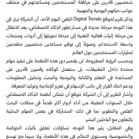
شخصيين قادرين على مرافقة المستخدمين ومساعدتهم في مختلف
جوانب حياتهم اليومية والمهنية.
وذكر تقرير لموقع Digital Trends التقني اليوم الأحد، أن الشركة ترى في
هذا التوجه مرحلة جديدة في مسار تطور الذكاء الاصطناعي، بعد الانتقال
من مرحلة إثبات فعالية التقنية إلى مرحلة تحويلها إلى أدوات ومنتجات
واسعة الاستخدام، وصولاً إلى توفير مساعدين شخصيين متقدمين
لمليارات المستخدمين حول العالم.
وبحسب الرؤية المطروحة، لن يقتصر دور هذه الأنظمة على تنفيذ مهام
محددة داخل التطبيقات، بل ستعمل كوكلاء رقميين قادرين على
المساعدة في التعلم والكتابة والبرمجة والبحث وتحليل المعلومات
ودعم اتخاذ القرار، إلى جانب الإسهام في تعزيز الإنتاجية وتوليد المعرفة.
وأشار التقرير إلى أن الشركة تتوقع أن تتمكن أنظمة الذكاء الاصطناعي
خلال السنوات المقبلة من أداء أدوار أكثر تقدماً في مجالات البحث
العلمي والتطوير، بما في ذلك المشاركة في بعض المهام البحثية
بالتعاون مع الباحثين البشر.
وفي المقابل، يثير هذا التوجه تساؤلات تتعلق بآليات الحوكمة
والخصوصية ومستوى التحكم في هذه الأنظمة، ولا سيما مع توسع