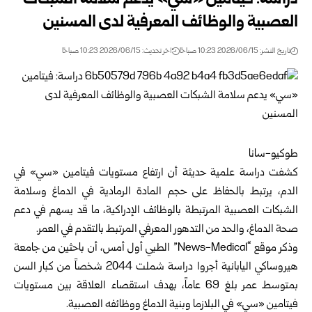
دراسة: فيتامين «سي» يدعم سلامة الشبكات
العصبية والوظائف المعرفية لدى المسنين
تاريخ النشر: 2026/06/15 10:23 صباحًا
اخر تحديث: 2026/06/15 10:23 صباحًا
طوكيو-سانا
كشفت دراسة علمية حديثة أن ارتفاع مستويات فيتامين «سي» في
الدم، يرتبط بالحفاظ على حجم المادة الرمادية في الدماغ وسلامة
الشبكات العصبية المرتبطة بالوظائف الإدراكية، ما قد يسهم في دعم
صحة الدماغ، والحد من التدهور المعرفي المرتبط بالتقدم في العمر.
وذكر موقع “News-Medical” الطبي أول أمس، أن باحثين من جامعة
هيروساكي اليابانية أجروا دراسة شملت 2044 شخصاً من كبار السن
بمتوسط عمر بلغ 69 عاماً، بهدف استقصاء العلاقة بين مستويات
فيتامين «سي» في البلازما وبنية الدماغ ووظائفه العصبية.