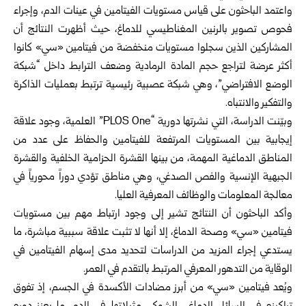
واعتمد الباحثون على قياس مستويات الفيتامين في عينات الدم، وإجراء
فحوص تصوير بالرنين المغناطيسي للدماغ، حيث أظهرت النتائج أن
المشاركين الذين سجلوا مستويات منخفضة من فيتامين «سي» كانوا
أكثر عرضة لتراجع حجم المادة الرمادية وضعف الترابط داخل “شبكة
الوضع الافتراضي”، وهي شبكة عصبية رئيسية ترتبط بعمليات الذاكرة
والتفكير والانتباه.
وبيّنت الدراسة، التي نشرتها دورية “PLOS One” العلمية، وجود علاقة
إيجابية بين المستويات المرتفعة للفيتامين والحفاظ على عدد من
المناطق الدماغية المهمة، من بينها القشرة الحزامية الخلفية والقشرة
الجبهية الإنسية والفص الصدغي، وهي مناطق تؤدي دوراً محورياً في
معالجة المعلومات والوظائف المعرفية العليا.
وأكد الباحثون أن النتائج تشير إلى وجود ارتباط مهم بين مستويات
فيتامين «سي» وصحة الدماغ، إلا أنها لا تثبت علاقة سببية مباشرة، ما
يستدعي إجراء المزيد من الدراسات لتحديد مدى إسهام الفيتامين في
الوقاية من التدهور المعرفي المرتبط بالتقدم في العمر.
ويُعد فيتامين «سي» من أبرز مضادات الأكسدة في الجسم، إذ تفوق