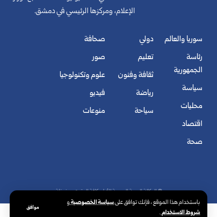
الإعلام، ومركزها الرئيسي في دمشق.
سوريا والعالم
دولي
صحافة
رئاسة
تعليم
صور
الجمهورية
ثقافة وفنون
علوم وتكنولوجيا
سياسة
رياضة
فيديو
محليات
سياحة
منوعات
اقتصاد
صحة
© الوكالة العربية السورية للأنباء. كافة الحقوق محفوظة.
سياسة الخصوصية
باستخدام هذا الموقع ، فإنك توافق على
و
موافق
شروط الاستخدام
.