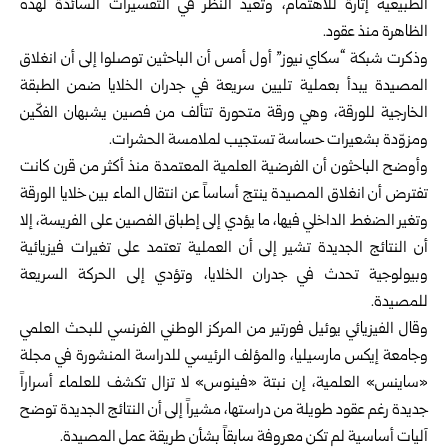
الطبيعية إثارة للاهتمام، وتعيد النظر في التفسيرات السائدة لهذه
الظاهرة منذ عقود.
وذكرت شبكة “سكاي نيوز” أول أمس أن الباحثين توصلوا إلى أن انغلاق
المصيدة يبدأ بعملية تليين سريعة في جدران الخلايا ضمن الطبقة
الخارجية للورقة، وهي ورقة متحورة تتألف من فصين يشبهان الفكّين
ومزوّدة بشعيرات حساسة تستجيب لملامسة الحشرات.
وأوضح الباحثون أن الفرضية العلمية المعتمدة منذ أكثر من قرن كانت
تفترض أن انغلاق المصيدة ينتج أساساً عن انتقال الماء بين خلايا الورقة
وتغير الضغط الداخلي فيها، ما يؤدي إلى إطباق الفصين على الفريسة، إلا
أن النتائج الجديدة تشير إلى أن العملية تعتمد على تغيرات فيزيائية
وبيولوجية تحدث في جدران الخلايا، وتؤدي إلى الحركة السريعة
للمصيدة.
وقال الفيزيائي يوئيل فورتير من المركز الوطني الفرنسي للبحث العلمي
وجامعة إيكس مارسيليا، والمؤلف الرئيسي للدراسة المنشورة في مجلة
«ساينس» العلمية، إن نبتة «فينوس» لا تزال تكشف للعلماء أسراراً
جديدة رغم عقود طويلة من دراستها، مشيراً إلى أن النتائج الجديدة توضح
آليات أساسية لم تكن معروفة سابقاً بشأن طريقة عمل المصيدة.