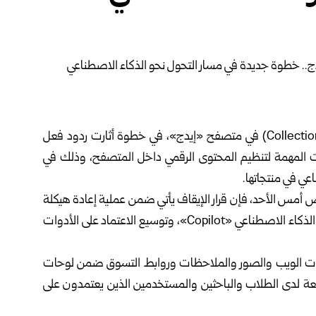
أعلنت شركة مايكروسوفت إيقاف ميزة «المجموعات» (Collections) في متصفح «إيدج»، في خطوة أثارت ردود فعل
ات المهمة لتنظيم المحتوى الرقمي داخل المتصفح، وذلك في
عي في منتجاتها.
Windows Centra التقني المتخصص أمس الأحد، فإن قرار الإيقاف يأتي ضمن عملية إعادة هيكلة
شاملة لمتصفح «إيدج» تهدف إلى تعزيز التكامل مع مساعد الذكاء الاصطناعي «Copilot»، وتوسيع الاعتماد على الأدوات
 الويب والصور والملاحظات وروابط التسوق ضمن لوحات
شائعة لدى الطلاب والباحثين والمستخدمين الذين يعتمدون على