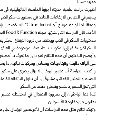
مدريد-سانا
يسهم في الحد من الارتفاعات الحادة في مستويات سكر الدم ب
ووفقاً لما أورده موقع “
الأحد، 
مستويات السكر في الدم، ويخفف من ذروة الارتفاع المبكر ب
السكر لكنها تفتقر إلى المكونات الطبيعية الموجودة في الفاكهة
وأوضح الباحثون أن هذه النتائج تعود إلى ما يُعرف بـ “مصفوف
على ألياف دقيقة وفيتامينات ومعادن ومركبات نباتية، ما ي
وأكدت الدراسة أن عصير البرتقال لا يزال يحتوي على سك
الجسم والتمثيل الغذائي، مشيرةً إلى أن تناول البرتقالة الكامل
التي تعزز الشعور بالشبع وتبطئ امتصاص السكر.
كما دعا الباحثون إلى ضرورة الاعتدال في استهلاك عصير 
يعانون من مقاومة الأنسولين.
وتؤكد نتائج مثل هذه الدراسات أن تأثير عصير البرتقال على 