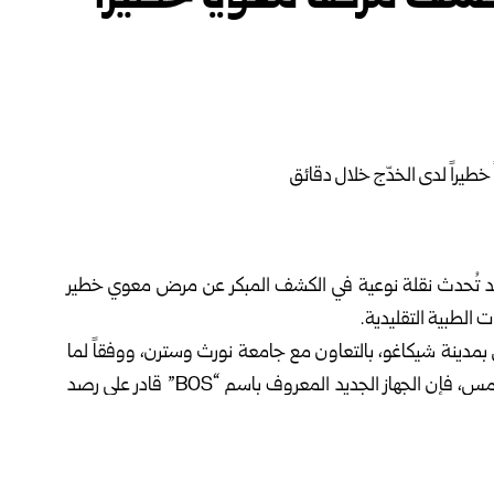
 قد تُحدث نقلة نوعية في الكشف المبكر عن مرض معوي خطير
الطبية التقليدية.
بمدينة شيكاغو، بالتعاون مع جامعة نورث وسترن، ووفقاً لما
أورده موقع “يوريكاليرت” المتخصص بالأخبار العلمية أول أمس، فإن الجهاز الجديد المعروف باسم “BOS” قادر على رصد
صة للتدخل العلاجي السريع، وإنقاذ حياة الأطفال.
ث يقوم بقياس الأشعة تحت الحمراء المنعكسة من الأمعاء،
للكشف عن التغيرات الدقيقة في الأنسجة قبل أن تظهر سريرياً، وقد جرى اختباره على 96 طفلاً خديجاً، وأظهرت النتائج أنه