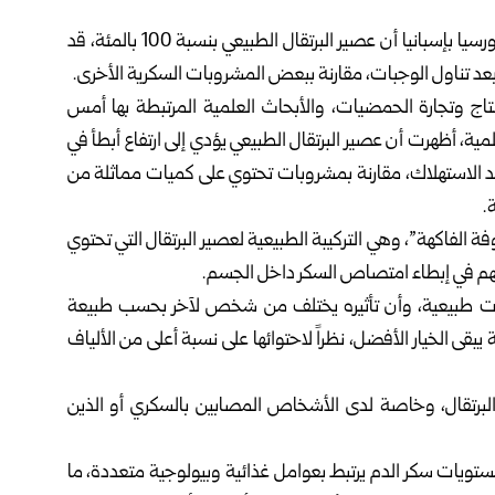
أظهرت دراسة علمية حديثة أجرتها الجامعة الكاثوليكية في مورسيا بإسبانيا أن عصير البرتقال الطبيعي بنسبة 100 بالمئة، قد
عد تناول الوجبات، مقارنة ببعض المشروبات السكرية الأخرى.
Citrus Industry” المتخصص بإنتاج وتجارة الحمضيات، والأبحاث العلمية المرتبطة بها أمس
فإن الدراسة التي نشرتها مجلة Food & Function العلمية، أظهرت أن عصير البرتقال الطبيعي يؤدي إلى ارتفاع أبطأ في
عد الاستهلاك، مقارنة بمشروبات تحتوي على كميات مماثلة من
.
ة الفاكهة”، وهي التركيبة الطبيعية لعصير البرتقال التي تحتوي
سهم في إبطاء امتصاص السكر داخل الجسم.
ريات طبيعية، وأن تأثيره يختلف من شخص لآخر بحسب طبيعة
ة يبقى الخيار الأفضل، نظراً لاحتوائها على نسبة أعلى من الألياف
البرتقال، وخاصة لدى الأشخاص المصابين بالسكري أو الذين
مستويات سكر الدم يرتبط بعوامل غذائية وبيولوجية متعددة، ما