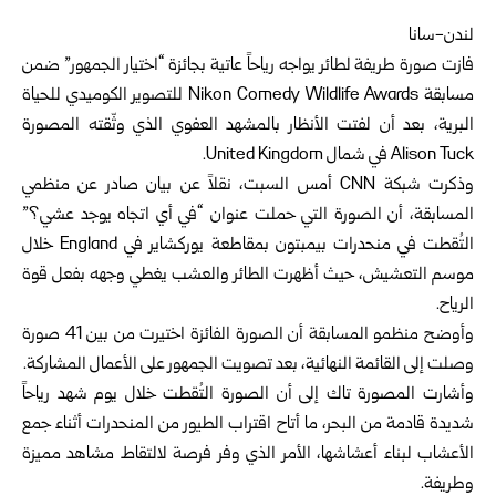
لندن-سانا
فازت صورة طريفة لطائر يواجه رياحاً عاتية بجائزة “اختيار الجمهور” ضمن
مسابقة Nikon Comedy Wildlife Awards للتصوير الكوميدي للحياة
البرية، بعد أن لفتت الأنظار بالمشهد العفوي الذي وثّقته المصورة
Alison Tuck في شمال United Kingdom.
وذكرت شبكة CNN أمس السبت، نقلاً عن بيان صادر عن منظمي
المسابقة، أن الصورة التي حملت عنوان “في أي اتجاه يوجد عشي؟”
التُقطت في منحدرات بيمبتون بمقاطعة يوركشاير في England خلال
موسم التعشيش، حيث أظهرت الطائر والعشب يغطي وجهه بفعل قوة
الرياح.
وأوضح منظمو المسابقة أن الصورة الفائزة اختيرت من بين 41 صورة
وصلت إلى القائمة النهائية، بعد تصويت الجمهور على الأعمال المشاركة.
وأشارت المصورة تاك إلى أن الصورة التُقطت خلال يوم شهد رياحاً
شديدة قادمة من البحر، ما أتاح اقتراب الطيور من المنحدرات أثناء جمع
الأعشاب لبناء أعشاشها، الأمر الذي وفر فرصة لالتقاط مشاهد مميزة
وطريفة.