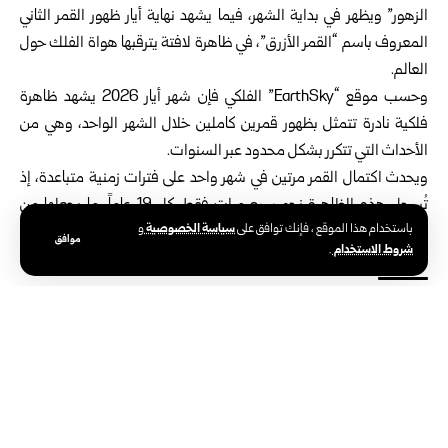
الزهور” ويظهر في بداية الشهر، فيما يشهد نهاية أيار ظهور القمر الثاني
المعروف باسم “القمر الأزرق”، في ظاهرة لافتة يترقبها هواة الفلك حول
العالم.
وحسب موقع “EarthSky” الفلكي فإن شهر أيار 2026 يشهد ظاهرة
فلكية نادرة تتمثل بظهور قمرين كاملين خلال الشهر الواحد، وهي من
الأحداث التي تتكرر بشكل محدود عبر السنوات.
ويحدث اكتمال القمر مرتين في شهر واحد على فترات زمنية متباعدة، إذ
تُسجل هذه الظاهرة نحو سبع مرات فقط كل 19 عاماً، ما يجعلها من
سياسة الخصوصية
باستخدام هذا الموقع ، فإنك توافق على
و
الأحداث الفلكية النادرة التي تحظى باهتمام علمي وإعلامي واسع.
موافق
شروط الاستخدام
.
الوسوم:
شهر أيار
واشنطن