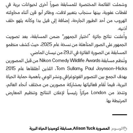
وشملت القائمة المختصرة للمسابقة صوراً أخرى لحيوانات برية في
لقطات عفوية، بينها سنجاب بتعبير لافت، وطائر أبو قرن أثناء محاولته
الهروب من أحد الطيور الجارحة، إضافة إلى فيل بدا وكأنه يلهو خلف
أذنيه.
وأُعلنت نتائج جائزة “اختيار الجمهور” ضمن المسابقة، بعد تصويت
الجمهور على الصور المتأهلة من نسخة عام 2025، حيث كشف منظمو
المسابقة عن الصورة الفائزة في الـ29 من نيسان الماضي.
وتُنظم مسابقة Nikon Comedy Wildlife Awards من قبل المصورين
Paul Joynson-Hicks وTom Sullam، اللذين أطلقاها عام 2015
بهدف الجمع بين التصوير الفوتوغرافي ونشر الوعي بأهمية حماية الحياة
البرية، فيما تُقام فعالياتها بمشاركة مصورين من مختلف أنحاء العالم،
وتتخذ من London مركزاً رئيسياً لإعلان النتائج وتنظيم المعارض
المرتبطة بها.
الوسوم:
المصورة Alison Tuck
مسابقة كوميديا الحياة البرية