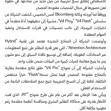
الاصطناعي إطلاق نسخ تجريبية من جيل جديد من نماذجها، في خطوة
تعزز حضورها في مجال المنصات مفتوحة المصدر.
ووفقاً لما أوردته وكالة Bloomberg أمس الخميس، كشفت الشركة عن
سلسلتي “V4 Flash” “وV4 Pro”، مشيرةً إلى تحقيقهما أداءً متقدماً في
اختبارات البرمجة، إلى جانب تحسينات في قدرات الاستدلال وتنفيذ
المهام المعقدة.
وأوضحت الشركة أن النماذج الجديدة تعتمد على تقنية “Hybrid
Attention Architecture”، التي تعزز قدرة النظام على تتبع المعلومات
عبر المحادثات الطويلة، إضافة إلى توسيع نافذة السياق إلى نحو مليون
رمز، ما يتيح معالجة كميات كبيرة من البيانات ضمن طلب واحد.
وأشارت الشركة إلى أن نموذج “V4 Pro” حقق نتائج متقدمة مقارنة
بالنماذج مفتوحة المصدر، فيما تمثل نسخة”Flash” خياراً منخفض
التكلفة، لافتة إلى أن النسخ التجريبية تتيح دمج الملاحظات الناتجة عن
الاستخدام الفعلي.
ويأتي هذا الإعلان بعد أكثر من عام على طرح نموذج “R1″، الذي لفت
الأنظار بقدرته على محاكاة التفكير البشري ومنافسة أنظمة متقدمة رغم
تطويره بتكلفة أقل.