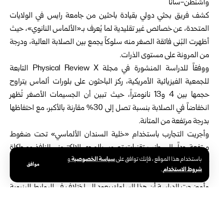
واشنطن-سانا
كشف فريق بحثي دولي بقيادة باحثين من جامعة رايس في الولايات
المتحدة، عن خصائص غير تقليدية لما يُعرف بـ«الألماس النانوي»، حيث
أظهرت البُنى فائقة الصغر منه سلوكاً يجمع بين الصلابة العالية، ودرجة
من المرونة على مستوى الذرات.
ووفقاً للدراسة المنشورة في مجلة Physical Review X التابعة
للجمعية الفيزيائية الأمريكية، ركز الباحثون على بلورات ألماس يتراوح
حجمها بين 4 و13 نانومتراً، حيث تبين أن الجسيمات الأصغر تُظهر
انخفاضاً في الصلابة بنسبة تصل إلى 30% مقارنة بالأكبر، مع احتفاظها
بدرجة مرتفعة من المتانة.
وأجريت التجارب باستخدام «خلية السندان الألماسي» تحت ضغوط
مرتفعة جداً، إلى جانب تقنيات تصوير بالمجهر الإلكتروني النافذ ومحاكاة
سياسة الخصوصية
باستخدام هذا الموقع ، فإنك توافق على
و
حاسوبية متقدمة، ما أتاح رصد سلوك الذرات داخل البنية البلورية بدقة
موافق
شروط الاستخدام
.
عالية.
وأوضحت الدراسة أن هذا السلوك يعود إلى اختلاف في الروابط البنيوية
عند سطح الألماس النانوي، حيث تشكل طبقة سطحية أقل تماسكاً من
القلب الداخلي، ما يسمح بامتصاص جزء من الإجهاد الميكانيكي ومنح