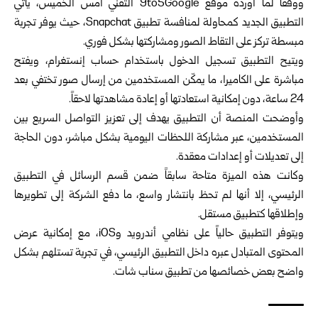
ووفقاً لما أورده موقع 9to5Google التقني أمس الخميس، يأتي
التطبيق الجديد كمحاولة لمنافسة تطبيق Snapchat، حيث يوفر تجربة
مبسطة تركز على التقاط الصور ومشاركتها بشكل فوري.
ويتيح التطبيق تسجيل الدخول باستخدام حساب إنستغرام، ويفتح
مباشرة على الكاميرا، ما يمكّن المستخدمين من إرسال صور تختفي بعد
24 ساعة، دون إمكانية استعادتها أو إعادة مشاهدتها لاحقاً.
وأوضحت المنصة أن التطبيق يهدف إلى تعزيز التواصل السريع بين
المستخدمين، عبر مشاركة اللحظات اليومية بشكل مباشر، دون الحاجة
إلى تعديلات أو إعدادات معقدة.
وكانت هذه الميزة متاحة سابقاً ضمن قسم الرسائل في التطبيق
الرئيسي، إلا أنها لم تحظ بانتشار واسع، ما دفع الشركة إلى تطويرها
وإطلاقها كتطبيق مستقل.
ويتوفر التطبيق حالياً على نظامي أندرويد وiOS، مع إمكانية عرض
المحتوى المتبادل عبره داخل التطبيق الرئيسي، في تجربة تستلهم بشكل
واضح بعض خصائصها من تطبيق سناب شات.