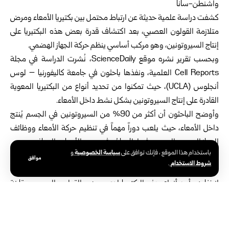
واشنطن-سانا
كشفت دراسة علمية حديثة عن ارتباط محتمل بين بكتيريا الأمعاء ومرض
متلازمة القولون العصبي، بعد اكتشاف قدرة بعض هذه البكتيريا على
إنتاج السيروتونين، وهو مركب أساسي ينظم حركة الجهاز الهضمي.
وبحسب تقرير نشره موقع ScienceDaily، نُشرت الدراسة في مجلة
Cell Reports العلمية، ونفذها باحثون في جامعة كاليفورنيا – لوس
أنجلوس (UCLA)، حيث تمكنوا من تحديد أنواع من البكتيريا المعوية
القادرة على إنتاج السيروتونين بشكل نشط داخل الأمعاء.
وأوضح الباحثون أن أكثر من 90% من السيروتونين في الجسم يُنتج
داخل الأمعاء، حيث يلعب دوراً مهماً في تنظيم حركة الأمعاء ووظائف
الجهاز العصبي المعوي، في إطار ما يُعرف بمحور الأمعاء والدماغ.
سياسة الخصوصية
باستخدام هذا الموقع ، فإنك توافق على
و
وأظهرت التجارب أن إدخال هذه البكتيريا إلى نماذج حيوانية أدى إلى زيادة
موافق
شروط الاستخدام
.
مستويات السيروتونين وتحسن حركة الأمعاء، كما بيّنت التحليلات
انخفاض أحد أنواع هذه البكتيريا لدى مرضى القولون العصبي مقارنة
بالأصحاء.
ويرى العلماء أن هذه النتائج قد تمهد لتطوير علاجات جديدة تعتمد على
تعديل الميكروبيوم المعوي، مثل البروبيوتيك المتخصص، ما يفتح آفاقاً