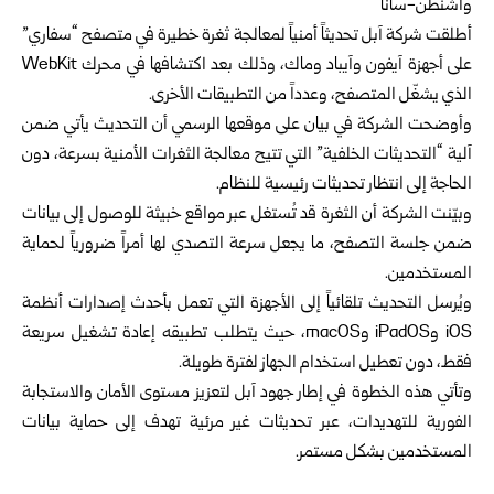
واشنطن-سانا
أطلقت شركة آبل تحديثاً أمنياً لمعالجة ثغرة خطيرة في متصفح “سفاري”
على أجهزة آيفون وآيباد وماك، وذلك بعد اكتشافها في محرك WebKit
الذي يشغّل المتصفح، وعدداً من التطبيقات الأخرى.
وأوضحت الشركة في بيان على موقعها الرسمي أن التحديث يأتي ضمن
آلية “التحديثات الخلفية” التي تتيح معالجة الثغرات الأمنية بسرعة، دون
الحاجة إلى انتظار تحديثات رئيسية للنظام.
وبيّنت الشركة أن الثغرة قد تُستغل عبر مواقع خبيثة للوصول إلى بيانات
ضمن جلسة التصفح، ما يجعل سرعة التصدي لها أمراً ضرورياً لحماية
المستخدمين.
ويُرسل التحديث تلقائياً إلى الأجهزة التي تعمل بأحدث إصدارات أنظمة
iOS وiPadOS وmacOS، حيث يتطلب تطبيقه إعادة تشغيل سريعة
فقط، دون تعطيل استخدام الجهاز لفترة طويلة.
وتأتي هذه الخطوة في إطار جهود آبل لتعزيز مستوى الأمان والاستجابة
الفورية للتهديدات، عبر تحديثات غير مرئية تهدف إلى حماية بيانات
المستخدمين بشكل مستمر.