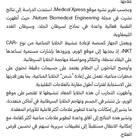
علاجها.
وبحسب تقرير نشره موقع Medical Xpress، استندت الدراسة إلى نتائج
نشرت في مجلة Nature Biomedical Engineering، حيث أظهرت
التقنية فعالية واعدة في نماذج لسرطان الجلد، وسرطان الغدد
الليمفاوية.
ويعمل الجهاز كمنصة لإعادة تنشيط الخلايا المناعية من نوع CAR-
iNKT، إذ يجذبها إلى موقع الورم، ويزودها بإشارات مستمرة تساعدها
على البقاء نشطة، والتكاثر ومواصلة مهاجمة الخلايا السرطانية.
وأوضح الباحثون أن النظام يعتمد على جسيمات دقيقة تحتوي على
محفزات مناعية، تعمل على إعادة “شحن” الخلايا المناعية، بما يعزز قدرتها
على الاستجابة لفترات أطول مقارنة بالعلاجات التقليدية.
وأظهرت التجارب أن هذه الخلايا المعاد تنشيطها لا تقتصر على موقع
الورم، بل تنتشر في الجسم وتهاجم الخلايا السرطانية في أماكن متعددة،
ما يشير إلى إمكانات واعدة لتطوير علاجات أكثر فاعلية للأورام المعقدة.
وتشير هذه النتائج إلى آفاق واعدة لتطوير علاجات مناعية أكثر كفاءة، مع
إمكانية الانتقال مستقبلاً إلى تطبيقات سريرية تسهم في تحسين فرص
العلاج.