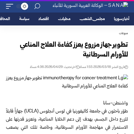
أخبار سوريا
مجلس الشعب
محليات
اقتصاد
سياسة
المحا
منوعات
تطوير جهاز مزروع يعزز كفاءة العلاج المناعي
للأورام السرطانية
تاريخ النشر: 2026/03/18 1:55 مساءً
اخر تحديث: 2026/04/29 4:36 مساءً
واشنطن-سانا
طوّر باحثون في جامعة كاليفورنيا في لوس أنجلوس (UCLA) جهازاً قابلاً
للزرع داخل الجسم، يهدف إلى دعم الخلايا المناعية، وتعزيز قدرتها على
الاستمرار في مهاجمة الأورام السرطانية، وخاصة تلك التي يصعب