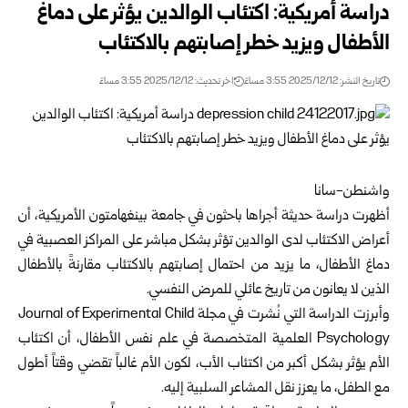
دراسة أمريكية: اكتئاب الوالدين يؤثر على دماغ
الأطفال ويزيد خطر إصابتهم بالاكتئاب
تاريخ النشر: 2025/12/12 3:55 مساءً
اخر تحديث: 2025/12/12 3:55 مساءً
واشنطن-سانا
أظهرت دراسة حديثة أجراها باحثون في جامعة بينغهامتون الأمريكية، أن
أعراض الاكتئاب
لدى الوالدين تؤثر بشكل مباشر على المراكز العصبية في
دماغ الأطفال، ما يزيد من احتمال إصابتهم بالاكتئاب مقارنةً بالأطفال
الذين لا يعانون من تاريخ عائلي للمرض النفسي.
وأبرزت الدراسة التي نُشرت في مجلة Journal of Experimental Child
Psychology العلمية المتخصصة في علم نفس الأطفال، أن اكتئاب
الأم يؤثر بشكل أكبر من اكتئاب الأب، لكون الأم غالباً تقضي وقتاً أطول
مع الطفل، ما يعزز نقل المشاعر السلبية إليه.