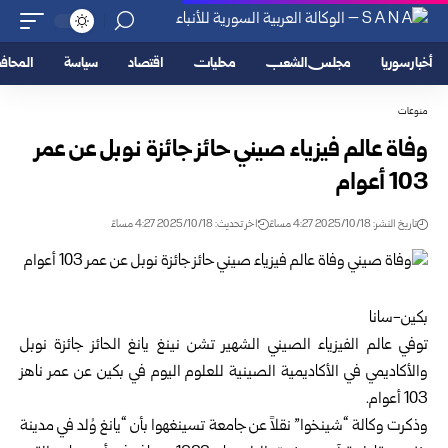
أخبار سوريا
مجلس الشعب
محليات
اقتصاد
سياسة
المحا
منوعات
وفاة عالم فيزياء صيني حائز جائزة نوبل عن عمر
103 أعوام
تاريخ النشر: 2025/10/18 4:27 مساءً
اخر تحديث: 2025/10/18 4:27 مساءً
بكين-سانا
توفي عالم الفيزياء الصيني الشهير تشن نينغ يانغ الحائز جائزة نوبل
والأكاديمي في الأكاديمية الصينية للعلوم اليوم في بكين عن عمر ناهز
103 أعوام.
وذكرت وكالة “شينخوا” نقلاً عن جامعة تسينغهوا بأن “يانغ وُلد في مدينة