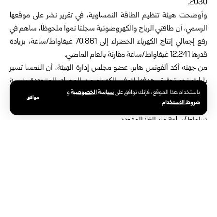
2030.
وأوضحت هيئة تنظيم الطاقة النمساوية، في تقرير نشر على موقعها
الرسمي، أن طاقتي الرياح والكهروضوئية سجلتا نمواً ملحوظاً، ساهم في
رفع إجمالي إنتاج الكهرباء الخضراء إلى 70.861 غيغاواط/ساعة، بزيادة
قدرها 12.241 غيغاواط/ساعة مقارنة بالعام الماضي.
من جهته أكد ألفونس هابر، عضو مجلس إدارة الهيئة، أن النمسا تسير
بثبات نحو تحقيق هدفها لتوفير الكهرباء من المصادر المتجددة بنسبة
سياسة الخصوصية
باستخدام هذا الموقع ، فإنك توافق على
و
تسمح بتحقيق الاكتفاء الكامل منها، مدعومة بقانون توسيع الطاقة
موافق
شروط الاستخدام
.
المتجددة الهادف إلى إضافة 27 تيراواط/ساعة من الكهرباء الخضراء و5
تيراواط/ساعة من الغاز المتجدد.
ورأى هابر أن الوضع التنافسي في سوق الكهرباء تحسن بوضوح وقال: إن
“المنافسة وتأمين الإمدادات يظلان عنصرين حاسمين في تنفيذ عملية
تحوّل نظام الطاقة”، داعياً إلى مواصلة الاستثمار في البنية التحتية
لضمان استدامة هذا النمو.
تجدر الإشارة إلى أن التحول نحو توليد الكهرباء من المصادر المتجددة،
بات في ظل التحديات البيئية المتزايدة، خياراً استراتيجياً تتبناه الدول حول
العالم لتقليل الاعتماد على الوقود الأحفوري وخفض الانبعاثات الكربونية.