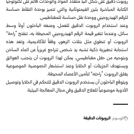
روبوت دقيق على شكل اليد متعدد المواد والوحدات قائم على تكنولوجيا
الكتابة المباشرة بليزر الفيمتوثانية والتي تتميز بوحدة التقاط حساسة
للرقم الهيدروجيني ووحدة نقل حساسة للمغناطيس.
وعند استخدام الروبوت الدقيق للعمل، وضعه الباحثون أولاً وسط
سائل، وعندما تتغير قيمة الرقم الهيدروجيني المحيطة به، تنفتح “راحة”
الروبوت أو تنطوي مثل بتلات الزهور، وفقاً للأكاديمية، وتعد هذه
استجابة تحفيزية ذكية تشبه يد شخص تتراجع غريزياً عن الماء الساخن
وبتوجيه من حقل مغناطيسي، يمكن لهذا الروبوت أن يتجنب العوائق
ويستهدف الجزيئات أو الخلايا وعند استشعار الحموضية الموضوعية
يغلق الروبوت “راحته” لتأمين الأعضاء المحيطة.
ويتوقع الباحثون أن يستخدم الروبوت الدقيق للتحكم في الخلايا وتوصيل
الأدوية موضوعياً للعلاج الدقيق وفي مجال المعالجة البيئية.
الوسوم:
الروبوتات الدقيقة