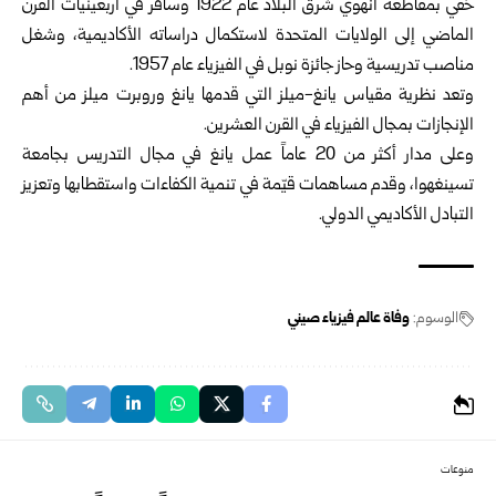
خفي بمقاطعة آنهوي شرق البلاد عام 1922 وسافر في أربعينيات القرن
الماضي إلى الولايات المتحدة لاستكمال دراساته الأكاديمية، وشغل
مناصب تدريسية وحاز جائزة نوبل في الفيزياء عام 1957.
وتعد نظرية مقياس يانغ-ميلز التي قدمها يانغ وروبرت ميلز من أهم
الإنجازات بمجال الفيزياء في القرن العشرين.
وعلى مدار أكثر من 20 عاماً عمل يانغ في مجال التدريس بجامعة
تسينغهوا، وقدم مساهمات قيّمة في تنمية الكفاءات واستقطابها وتعزيز
التبادل الأكاديمي الدولي.
الوسوم:
وفاة عالم فيزياء صيني
منوعات